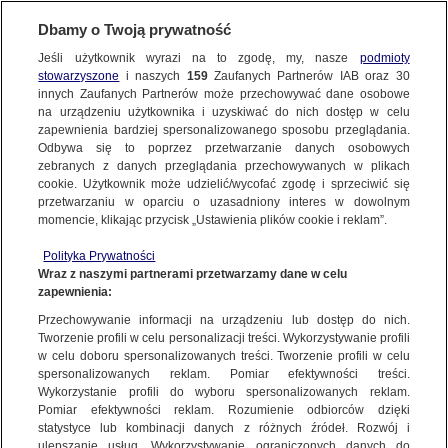
BIURO REKLAMY
TVN MEDIA
Dbamy o Twoją prywatność
MORDERSTWA W PARYŻU
WYBIERZ STACJĘ
Jeśli użytkownik wyrazi na to zgodę, my, nasze
podmioty
stowarzyszone
i naszych
159
Zaufanych Partnerów IAB oraz
30
innych Zaufanych Partnerów może przechowywać dane osobowe
na urządzeniu użytkownika i uzyskiwać do nich dostęp w celu
TVN
TVN 7
zapewnienia bardziej spersonalizowanego sposobu przeglądania.
Odbywa się to poprzez przetwarzanie danych osobowych
TTV
METRO
zebranych z danych przeglądania przechowywanych w plikach
TVN24
TVN24 BIS
cookie. Użytkownik może udzielić/wycofać zgodę i sprzeciwić się
przetwarzaniu w oparciu o uzasadniony interes w dowolnym
TVC Super kanał rozrywkowo-serialowo-filmowy, który
EUROSPORT 1
EUROSPORT 2
momencie, klikając przycisk „Ustawienia plików cookie i reklam”.
zapewnia mieszankę różnorodnych programów.
Szeroka
TVN Turbo
DTX
oferta kabaretów, seriali
kryminalnych wzbogacona
Polityka Prywatności
Discovery
Discovery Historia
Wraz z naszymi partnerami przetwarzamy dane w celu
o
produkcje własne grupy MWE Networks. Kanał skupia się
na
zapewnienia:
Discovery Science
dostarczaniu unikalnej rozrywki i oryginalnych treści, budując
Discovery Life
Przechowywanie informacji na urządzeniu lub dostęp do nich.
zaangażowanie i lojalność widzów.
ID
Animal Planet HD
Tworzenie profili w celu personalizacji treści. Wykorzystywanie profili
w celu doboru spersonalizowanych treści. Tworzenie profili w celu
TVN Style
Travel Channel
WIĘCEJ INFORMACJI O KANALE
spersonalizowanych reklam. Pomiar efektywności treści.
Kryminalne zagadki prosto z serca Paryża. Chloé Saint-Laurent –
TLC
HGTV
Wykorzystanie profili do wyboru spersonalizowanych reklam.
Pomiar efektywności reklam. Rozumienie odbiorców dzięki
profilerka o niezwykłej wrażliwości i empatii, potrafiąca przeniknąć
FOOD NETWORK
TVN Fabuła
statystyce lub kombinacji danych z różnych źródeł. Rozwój i
do umysłów zarówno ofiar, jak i sprawców. I komisarz Matthieu
ulepszanie usług. Wykorzystywanie ograniczonych danych do