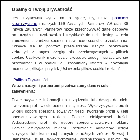
BIURO REKLAMY
TVN MEDIA
Dbamy o Twoją prywatność
WYBIERZ STACJĘ
Jeśli użytkownik wyrazi na to zgodę, my, nasze
podmioty
stowarzyszone
i naszych
159
Zaufanych Partnerów IAB oraz
30
innych Zaufanych Partnerów może przechowywać dane osobowe
na urządzeniu użytkownika i uzyskiwać do nich dostęp w celu
TVN
TVN 7
zapewnienia bardziej spersonalizowanego sposobu przeglądania.
Odbywa się to poprzez przetwarzanie danych osobowych
TTV
METRO
zebranych z danych przeglądania przechowywanych w plikach
TVN24
TVN24 BIS
cookie. Użytkownik może udzielić/wycofać zgodę i sprzeciwić się
przetwarzaniu w oparciu o uzasadniony interes w dowolnym
Numer jeden wśród globalnych kanałów dziecięcych oferujący
EUROSPORT 1
EUROSPORT 2
momencie, klikając przycisk „Ustawienia plików cookie i reklam”.
przepełnione humorem, angażujące i uznane na całym świecie
TVN Turbo
DTX
produkcje dla dzieci w wieku 6-11 lat i ich rodzin: „Młodzi
Polityka Prywatności
Discovery
Discovery Historia
Wraz z naszymi partnerami przetwarzamy dane w celu
Tytani: Akcja!”, „Między nami, misiaczkami”, „Craig znad
zapewnienia:
Discovery Science
potoku”, „Jade Armor”, „Niesamowity świat Gumballa” i wiele
Discovery Life
Przechowywanie informacji na urządzeniu lub dostęp do nich.
innych. Oglądany w ponad 185 krajach, w 33 językach,
ID
Animal Planet HD
Tworzenie profili w celu personalizacji treści. Wykorzystywanie profili
Cartoon Network inspiruje kolejne pokolenia twórców i
w celu doboru spersonalizowanych treści. Tworzenie profili w celu
TVN Style
Travel Channel
innowatorów. Różnorodne inicjatywy prospołeczne –
spersonalizowanych reklam. Pomiar efektywności treści.
TLC
HGTV
„Mistrzowie Klimatu Cartoon Network” czy „Zmieniaj swój
Wykorzystanie profili do wyboru spersonalizowanych reklam.
Pomiar efektywności reklam. Rozumienie odbiorców dzięki
świat z Cartoon Network” – motywują dzieci i dorosłych do
FOOD NETWORK
TVN Fabuła
statystyce lub kombinacji danych z różnych źródeł. Rozwój i
podejmowania drobnych działań, które w efekcie wprowadzą
ulepszanie usług. Wykorzystywanie ograniczonych danych do