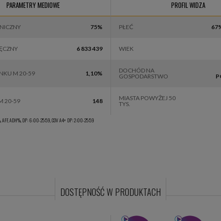
SHOW TV
Studiomed TV
M
PARAMETRY MEDIOWE
PROFIL WIDZA
HNICZNY
75%
PŁEĆ
67
IĘCZNY
6 833 439
WIEK
DOCHÓD NA
NKU M 20-59
1,10%
GOSPODARSTWO
P
MIASTA POWYŻEJ 50
M 20-59
148
TYS.
 AFF, ADH%, DP: 6:00-25:59, COV A4+ DP: 2:00-25:59
DOSTĘPNOŚĆ W PRODUKTACH