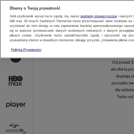
AKTUALNOŚCI
OFER
Dbamy o Twoją prywatność
Jeśli użytkownik wyrazi na to zgodę, my, nasze
podmioty stowarzyszone
i naszych
IAB oraz
30
innych Zaufanych Partnerów może przechowywać dane osobowe na ur
uzyskiwać do nich dostęp w celu zapewnienia bardziej spersonalizowanego sposo
się to poprzez przetwarzanie danych osobowych zebranych z danych przegląd
plikach cookie. Użytkownik może udzielić/wycofać zgodę i sprzeciwić się pr
uzasadniony interes w dowolnym momencie, klikając przycisk „Ustawienia plików cook
TVN
TVN 7
Polityka Prywatności
TVN24 BIS
EUROSPORT 
Od ponad 18
Discovery
Discovery His
ale oferta p
Animal Planet HD
TVN Style
skupiają s
FOOD NETWORK
TVN Fabuła
początku swe
Nick Jr.
Nickelodeon
dla widzów
Turbo od 
Polsat Comedy Central Extra
Paramount N
National Geographic
Nat Geo Wild
Romance TV
Motowizja
Junior Channel
POGODA24.T