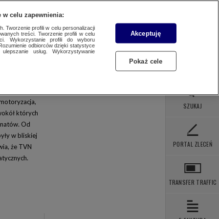
 POBRANIA
KONTAKT
 w celu zapewnienia:
 Tworzenie profili w celu personalizacji
Akceptuję
wanych treści. Tworzenie profili w celu
ci. Wykorzystanie profili do wyboru
WYBIERZ STACJĘ
Rozumienie odbiorców dzięki statystyce
ulepszanie usług. Wykorzystywanie
Pokaż cele
VN24
TX
motoryzacja,
SZUKAJ
wokół których
GTV
jonatów. Od
artoonito
ły w bliskiej
PORTAL ZLECEŃ
wia, że TVN
omedy Central
atycznych.
isney XD
X Comedy
TRANSFER TRAFFIC
ltra TV 4K
ELEWIZJA WTK