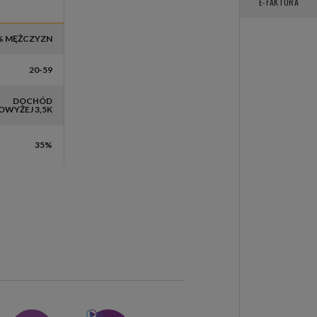
USIC BOX
E-FAKTURA
% MĘŻCZYZN
20-59
DOCHÓD
OWYŻEJ 3,5K
35%