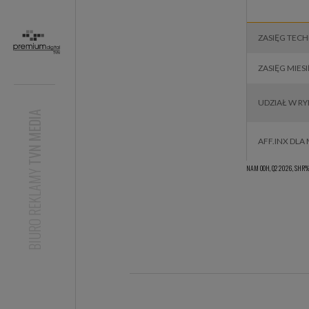
FILMAX CAFE​
TVC Reality
MIXTAPE
CTV
ZASIĘG TEC
ZASIĘG MIES
UDZIAŁ W RY
TVN MEDIA
AFF.INX DLA 
NAM OOH, Q2 2026, SHR%,
BIURO REKLAMY