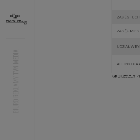
FILMAX CAFE​
TVC Reality
MIXTAPE
CTV
ZASIĘG TEC
ZASIĘG MIES
UDZIAŁ W RY
TVN MEDIA
AFF.INX DLA 
NAM OOH, Q2 2026, SHR%,
BIURO REKLAMY