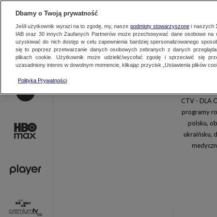
AKTUALNOŚCI
OFER
Dbamy o Twoją prywatność
Jeśli użytkownik wyrazi na to zgodę, my, nasze
podmioty stowarzyszone
i naszych
IAB oraz
30
innych Zaufanych Partnerów może przechowywać dane osobowe na ur
uzyskiwać do nich dostęp w celu zapewnienia bardziej spersonalizowanego sposo
się to poprzez przetwarzanie danych osobowych zebranych z danych przegląd
plikach cookie. Użytkownik może udzielić/wycofać zgodę i sprzeciwić się pr
uzasadniony interes w dowolnym momencie, klikając przycisk „Ustawienia plików cook
TVN
TVN 7
Polityka Prywatności
TVN24 BIS
EUROSPORT 
CTV - DLA CI
Discovery
Discovery His
programy ro
Animal Planet HD
TVN Style
polsku, o
FOOD NETWORK
TVN Fabuła
ukraińsku, d
Nick Jr.
Nickelodeon
medyczne
Polsat Comedy Central Extra
Paramount N
National Geographic
Nat Geo Wild
Romance TV
Motowizja
Junior Channel
POGODA24.T