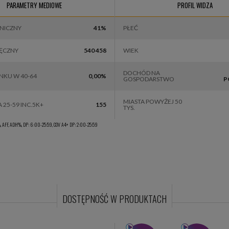
SHOW TV
Studiomed TV
M
PARAMETRY MEDIOWE
PROFIL WIDZA
HNICZNY
41%
PŁEĆ
IĘCZNY
540 458
WIEK
DOCHÓD NA
NKU W 40-64
0,00%
GOSPODARSTWO
P
MIASTA POWYŻEJ 50
A 25-59 INC.5K+
155
TYS.
 AFF, ADH%, DP: 6:00-25:59, COV A4+ DP: 2:00-25:59
DOSTĘPNOŚĆ W PRODUKTACH