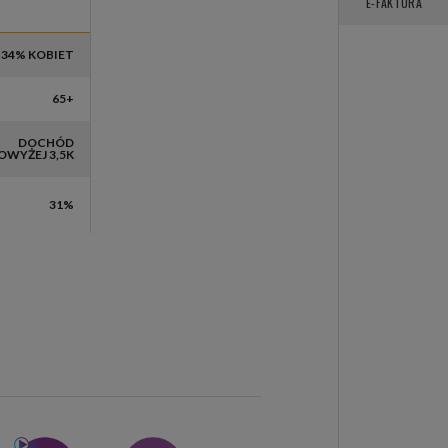
USIC BOX
E-FAKTURA
34% KOBIET
65+
DOCHÓD
OWYŻEJ 3,5K
31%