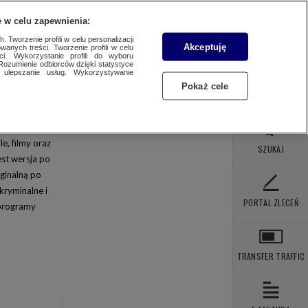
 POBRANIA
KONTAKT
 w celu zapewnienia:
 Tworzenie profili w celu personalizacji
Akceptuję
wanych treści. Tworzenie profili w celu
ci. Wykorzystanie profili do wyboru
WYBIERZ STACJĘ
Rozumienie odbiorców dzięki statystyce
ulepszanie usług. Wykorzystywanie
Pokaż cele
VN24
TX
e, filmy oraz
SZUKAJ
st wersja po
GTV
ginalną po
artoonito
 kryminalne i
PORTAL ZLECEŃ
 programy
omedy Central
isney XD
X Comedy
TRANSFER TRAFFIC
ltra TV 4K
ELEWIZJA WTK