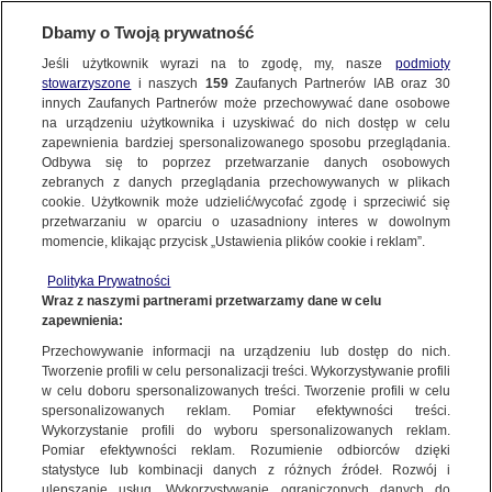
BIURO REKLAMY
TVN MEDIA
Dbamy o Twoją prywatność
WYBIERZ STACJĘ
Jeśli użytkownik wyrazi na to zgodę, my, nasze
podmioty
stowarzyszone
i naszych
159
Zaufanych Partnerów IAB oraz
30
innych Zaufanych Partnerów może przechowywać dane osobowe
na urządzeniu użytkownika i uzyskiwać do nich dostęp w celu
TVN
TVN 7
zapewnienia bardziej spersonalizowanego sposobu przeglądania.
Odbywa się to poprzez przetwarzanie danych osobowych
TTV
METRO
zebranych z danych przeglądania przechowywanych w plikach
TVN24
TVN24 BIS
cookie. Użytkownik może udzielić/wycofać zgodę i sprzeciwić się
przetwarzaniu w oparciu o uzasadniony interes w dowolnym
Kanał National Geographic skłania widzów, by dowiedzieli się
EUROSPORT 1
EUROSPORT 2
momencie, klikając przycisk „Ustawienia plików cookie i reklam”.
więcej. Poprzez pasjonujące programy z dziedzin technologii,
TVN Turbo
DTX
nauki, historii czy eksploracji wzbogaca naszą wiedzę o
Polityka Prywatności
Discovery
Discovery Historia
Wraz z naszymi partnerami przetwarzamy dane w celu
otaczającym świecie, prezentując informacje w sposób
zapewnienia:
Discovery Science
przystępny i inspirujący. Dzięki współpracy z Towarzystwem
Discovery Life
Przechowywanie informacji na urządzeniu lub dostęp do nich.
National Geographic, znanymi na całym świecie badaczami
ID
Animal Planet HD
Tworzenie profili w celu personalizacji treści. Wykorzystywanie profili
oraz fotografami, programy emitowane na kanale odsłaniają
w celu doboru spersonalizowanych treści. Tworzenie profili w celu
TVN Style
Travel Channel
nieznane dotąd fakty, łącząc rzetelny przekaz z zapierającymi
spersonalizowanych reklam. Pomiar efektywności treści.
TLC
HGTV
dech w piersiach ujęciami. Programy emitowane na antenie
Wykorzystanie profili do wyboru spersonalizowanych reklam.
Pomiar efektywności reklam. Rozumienie odbiorców dzięki
National Geographic to mądra, oparta na faktach rozrywka,
FOOD NETWORK
TVN Fabuła
statystyce lub kombinacji danych z różnych źródeł. Rozwój i
inspirujące historie i wielkie przedsięwzięcia.
ulepszanie usług. Wykorzystywanie ograniczonych danych do