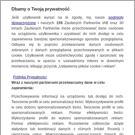
BIURO REKLAMY
TVN MEDIA
Dbamy o Twoją prywatność
WYBIERZ STACJĘ
Jeśli użytkownik wyrazi na to zgodę, my, nasze
podmioty
stowarzyszone
i naszych
159
Zaufanych Partnerów IAB oraz
30
innych Zaufanych Partnerów może przechowywać dane osobowe
na urządzeniu użytkownika i uzyskiwać do nich dostęp w celu
TVN
TVN 7
zapewnienia bardziej spersonalizowanego sposobu przeglądania.
Odbywa się to poprzez przetwarzanie danych osobowych
TTV
METRO
zebranych z danych przeglądania przechowywanych w plikach
TVN24
TVN24 BIS
cookie. Użytkownik może udzielić/wycofać zgodę i sprzeciwić się
przetwarzaniu w oparciu o uzasadniony interes w dowolnym
Disney Channel to kanał oferujący bogatą i zróżnicowaną
EUROSPORT 1
EUROSPORT 2
momencie, klikając przycisk „Ustawienia plików cookie i reklam”.
ofertę programową, stworzoną z myślą o dzieciach i całych
TVN Turbo
DTX
rodzinach. W ramówce znajdują się popularne animacje, seriale
Polityka Prywatności
Discovery
Discovery Historia
Wraz z naszymi partnerami przetwarzamy dane w celu
aktorskie oraz oryginalne produkcje pełnometrażowe, które
zapewnienia:
Discovery Science
cieszą się uznaniem widzów.
Discovery Life
Przechowywanie informacji na urządzeniu lub dostęp do nich.
ID
Animal Planet HD
WIĘCEJ INFORMACJI O KANALE
Tworzenie profili w celu personalizacji treści. Wykorzystywanie profili
w celu doboru spersonalizowanych treści. Tworzenie profili w celu
TVN Style
Travel Channel
spersonalizowanych reklam. Pomiar efektywności treści.
TLC
HGTV
Wykorzystanie profili do wyboru spersonalizowanych reklam.
Pomiar efektywności reklam. Rozumienie odbiorców dzięki
FOOD NETWORK
TVN Fabuła
PARAMETRY MEDIOWE
PROFIL WIDZA
statystyce lub kombinacji danych z różnych źródeł. Rozwój i
ulepszanie usług. Wykorzystywanie ograniczonych danych do