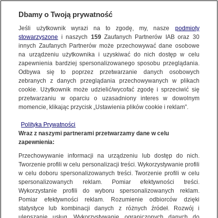
BIURO REKLAMY
TVN MEDIA
DO POBRANIA
Dbamy o Twoją prywatność
Jeśli użytkownik wyrazi na to zgodę, my, nasze
podmioty
DO POBRANIA - OFERTA
stowarzyszone
i naszych
159
Zaufanych Partnerów IAB oraz
30
innych Zaufanych Partnerów może przechowywać dane osobowe
na urządzeniu użytkownika i uzyskiwać do nich dostęp w celu
zapewnienia bardziej spersonalizowanego sposobu przeglądania.
OGÓLNE
Odbywa się to poprzez przetwarzanie danych osobowych
zebranych z danych przeglądania przechowywanych w plikach
cookie. Użytkownik może udzielić/wycofać zgodę i sprzeciwić się
przetwarzaniu w oparciu o uzasadniony interes w dowolnym
momencie, klikając przycisk „Ustawienia plików cookie i reklam”.
Polityka Handlowa
Programów
Telewizyjnych TVN
Polityka Prywatności
Media 2026
Wraz z naszymi partnerami przetwarzamy dane w celu
zapewnienia:
TVN Media
Commercial Policy of
Przechowywanie informacji na urządzeniu lub dostęp do nich.
Television Programs
Tworzenie profili w celu personalizacji treści. Wykorzystywanie profili
2026
w celu doboru spersonalizowanych treści. Tworzenie profili w celu
spersonalizowanych reklam. Pomiar efektywności treści.
Wykorzystanie profili do wyboru spersonalizowanych reklam.
List Zarządu TVN Media wraz z raportem
Pomiar efektywności reklam. Rozumienie odbiorców dzięki
PricewaterhouseCoopers za 12 miesięcy 2022
statystyce lub kombinacji danych z różnych źródeł. Rozwój i
ulepszanie usług. Wykorzystywanie ograniczonych danych do