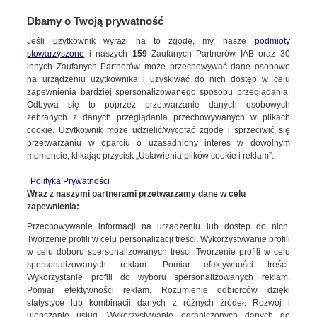
BIURO REKLAMY
TVN MEDIA
AKTUALNOŚCI
Dbamy o Twoją prywatność
Jeśli użytkownik wyrazi na to zgodę, my, nasze
podmioty
stowarzyszone
i naszych
159
Zaufanych Partnerów IAB oraz
30
innych Zaufanych Partnerów może przechowywać dane osobowe
na urządzeniu użytkownika i uzyskiwać do nich dostęp w celu
zapewnienia bardziej spersonalizowanego sposobu przeglądania.
Odbywa się to poprzez przetwarzanie danych osobowych
zebranych z danych przeglądania przechowywanych w plikach
cookie. Użytkownik może udzielić/wycofać zgodę i sprzeciwić się
przetwarzaniu w oparciu o uzasadniony interes w dowolnym
momencie, klikając przycisk „Ustawienia plików cookie i reklam”.
Polityka Prywatności
04.08.2026
20.07.2026
Wraz z naszymi partnerami przetwarzamy dane w celu
W LIPCU 2026 R. WIDZOWIE
CZTERY KOPRODUKCJE TVN W
zapewnienia:
POSTAWILI NA OFERTĘ KANAŁÓW
KONKURSIE GŁÓWNYM 51.
TVN
FESTIWALU POLSKICH FILMÓW
Przechowywanie informacji na urządzeniu lub dostęp do nich.
FABULARNYCH…
Tworzenie profili w celu personalizacji treści. Wykorzystywanie profili
w celu doboru spersonalizowanych treści. Tworzenie profili w celu
spersonalizowanych reklam. Pomiar efektywności treści.
Wykorzystanie profili do wyboru spersonalizowanych reklam.
Pomiar efektywności reklam. Rozumienie odbiorców dzięki
statystyce lub kombinacji danych z różnych źródeł. Rozwój i
ulepszanie usług. Wykorzystywanie ograniczonych danych do