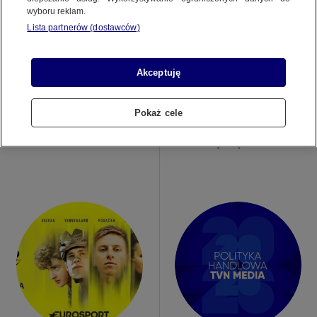
wyboru reklam.
Lista partnerów (dostawców)
Akceptuję
20.07.2026
09.07.2026
Pokaż cele
NADCIĄGA REWOLUCJA! HBO MAX
EUROSPORT POKAŻE DRIFT
PREZENTUJE TRAILER 2. SEZONU
MASTERS 2026 – NAJBARDZIEJ
"KLARY".
PRESTIŻOWĄ SERIĘ ZAWODÓW…