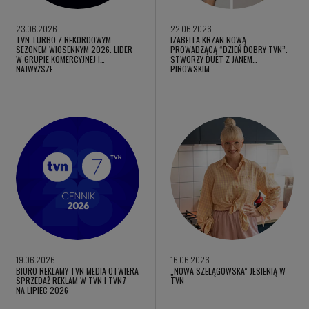
23.06.2026
22.06.2026
TVN TURBO Z REKORDOWYM
IZABELLA KRZAN NOWĄ
SEZONEM WIOSENNYM 2026. LIDER
PROWADZĄCĄ “DZIEŃ DOBRY TVN”.
W GRUPIE KOMERCYJNEJ I
STWORZY DUET Z JANEM
NAJWYŻSZE…
PIROWSKIM…
19.06.2026
16.06.2026
BIURO REKLAMY TVN MEDIA OTWIERA
„NOWA SZELĄGOWSKA” JESIENIĄ W
SPRZEDAŻ REKLAM W TVN I TVN7
TVN
NA LIPIEC 2026