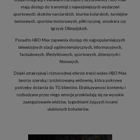
Przyślij przepis
mojegotowanie.pl
mają dostęp do transmisji z najważniejszych wydarzeń
National-Geographic.pl
GLAMOUR
sportowych: skoków narciarskich, tourów kolarskich, turniejów
STORY.PL​
Onet.pl
tenisowych, sportów motorowych, piłki ręcznej, snookera czy
Igrzysk Olimpijskich.
Przegląd Sportowy
FAKT
Plejada.pl
Medonet
Ponadto HBO Max zapewnia dostęp do najpopularniejszych
telewizyjnych stacji ogólnotematycznych, informacyjnych,
Business Insider
Auto Świat
factualowych, lifestyle’owych, sportowych, dziecięcych i
Komputer Świat
Noizz
filmowych.
Newsweek
Ofeminin
Dzięki atrakcyjnej i różnorodnej ofercie treści wideo HBO Max
Forbes.pl
WP Pilot
tworzy szeroką i zróżnicowaną widownię, która pokrywa
CANAL+
potrzeby dotarcia do TG klientów. Ekskluzywność kontentu i
rozbudzane przez niego emocje przekładają się na wysokie
zaangażowanie widzów, tygodniami żyjących losami
ulubionych bohaterów.