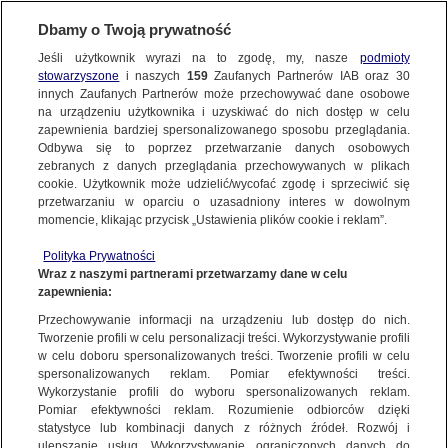
BIURO REKLAMY
TVN MEDIA
Dbamy o Twoją prywatność
WYBIERZ STRONĘ
Jeśli użytkownik wyrazi na to zgodę, my, nasze
podmioty
stowarzyszone
i naszych
159
Zaufanych Partnerów IAB oraz
30
innych Zaufanych Partnerów może przechowywać dane osobowe
na urządzeniu użytkownika i uzyskiwać do nich dostęp w celu
HBO MAX
Player.pl
zapewnienia bardziej spersonalizowanego sposobu przeglądania.
Odbywa się to poprzez przetwarzanie danych osobowych
TVN24 +
TVN
zebranych z danych przeglądania przechowywanych w plikach
TVN7
TTV
cookie. Użytkownik może udzielić/wycofać zgodę i sprzeciwić się
przetwarzaniu w oparciu o uzasadniony interes w dowolnym
METRO.TV​
TVN24.pl
momencie, klikając przycisk „Ustawienia plików cookie i reklam”.
EUROSPORT.TVN24.PL
TVN Turbo
Polityka Prywatności
DiscoveryChannel.pl
TVN Style
Wraz z naszymi partnerami przetwarzamy dane w celu
zapewnienia:
Travel Channel​
TLCPOLSKA.PL
Przechowywanie informacji na urządzeniu lub dostęp do nich.
HGTV
Food Network
Tworzenie profili w celu personalizacji treści. Wykorzystywanie profili
w celu doboru spersonalizowanych treści. Tworzenie profili w celu
TVNFABULA.PL
Dzień Dobry TVN
spersonalizowanych reklam. Pomiar efektywności treści.
Co za Tydzień
REWOLUCJE W KUCHNI
Wykorzystanie profili do wyboru spersonalizowanych reklam.
Pomiar efektywności reklam. Rozumienie odbiorców dzięki
RAJSKA MIŁOŚĆ
ŻYCIE JAK W BAJCE
statystyce lub kombinacji danych z różnych źródeł. Rozwój i
ulepszanie usług. Wykorzystywanie ograniczonych danych do