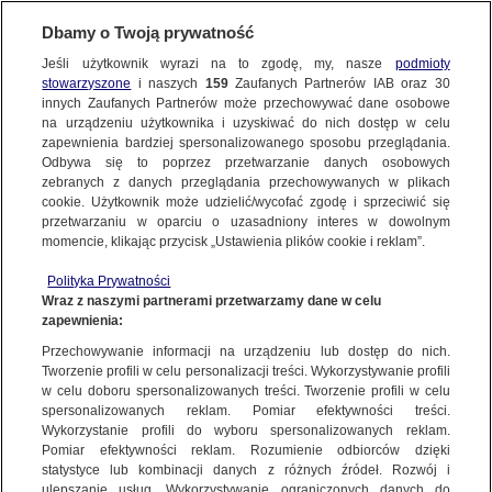
BIURO REKLAMY
TVN MEDIA
Dbamy o Twoją prywatność
WYBIERZ STRONĘ
Jeśli użytkownik wyrazi na to zgodę, my, nasze
podmioty
stowarzyszone
i naszych
159
Zaufanych Partnerów IAB oraz
30
innych Zaufanych Partnerów może przechowywać dane osobowe
na urządzeniu użytkownika i uzyskiwać do nich dostęp w celu
HBO MAX
Player.pl
zapewnienia bardziej spersonalizowanego sposobu przeglądania.
Odbywa się to poprzez przetwarzanie danych osobowych
TVN24 +
TVN
zebranych z danych przeglądania przechowywanych w plikach
TVN7
TTV
cookie. Użytkownik może udzielić/wycofać zgodę i sprzeciwić się
przetwarzaniu w oparciu o uzasadniony interes w dowolnym
Oficjalna strona stacji, zapowiadająca najciekawsze produkcje
METRO.TV​
TVN24.pl
momencie, klikając przycisk „Ustawienia plików cookie i reklam”.
własne i zagraniczne. Poruszane tematy z różnych dziedzin od
EUROSPORT.TVN24.PL
TVN Turbo
informacji, publicystyki dokumentu po interwencje dla widza i
Polityka Prywatności
DiscoveryChannel.pl
TVN Style
Wraz z naszymi partnerami przetwarzamy dane w celu
użytkownika z mniejszych miast z wyższym wykształceniem i
zapewnienia:
Travel Channel​
zasobnym. Serwis zintegrowany jest z mediami
TLCPOLSKA.PL
Przechowywanie informacji na urządzeniu lub dostęp do nich.
społecznościowymi.
HGTV
Food Network
Tworzenie profili w celu personalizacji treści. Wykorzystywanie profili
w celu doboru spersonalizowanych treści. Tworzenie profili w celu
TVNFABULA.PL
Dzień Dobry TVN
spersonalizowanych reklam. Pomiar efektywności treści.
PRZEJDŹ DO SERWISU
Co za Tydzień
REWOLUCJE W KUCHNI
Wykorzystanie profili do wyboru spersonalizowanych reklam.
Pomiar efektywności reklam. Rozumienie odbiorców dzięki
RAJSKA MIŁOŚĆ
ŻYCIE JAK W BAJCE
statystyce lub kombinacji danych z różnych źródeł. Rozwój i
ulepszanie usług. Wykorzystywanie ograniczonych danych do