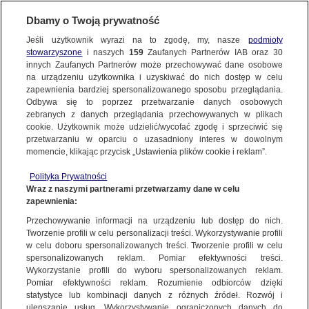
BIURO REKLAMY
TVN MEDIA
Dbamy o Twoją prywatność
WYBIERZ STRONĘ
Jeśli użytkownik wyrazi na to zgodę, my, nasze
podmioty
stowarzyszone
i naszych
159
Zaufanych Partnerów IAB oraz
30
innych Zaufanych Partnerów może przechowywać dane osobowe
na urządzeniu użytkownika i uzyskiwać do nich dostęp w celu
HBO MAX
Player.pl
zapewnienia bardziej spersonalizowanego sposobu przeglądania.
Odbywa się to poprzez przetwarzanie danych osobowych
TVN24 +
TVN
zebranych z danych przeglądania przechowywanych w plikach
TVN7
TTV
cookie. Użytkownik może udzielić/wycofać zgodę i sprzeciwić się
przetwarzaniu w oparciu o uzasadniony interes w dowolnym
Viva.pl jest nie tylko internetowym przedłużeniem kultowego
METRO.TV​
TVN24.pl
momencie, klikając przycisk „Ustawienia plików cookie i reklam”.
magazynu, ale odpowiedzią na potrzeby, oczekiwania
EUROSPORT.TVN24.PL
TVN Turbo
współczesnego czytelnika czy użytkownika. Viva.pl to newsy z
Polityka Prywatności
DiscoveryChannel.pl
TVN Style
Wraz z naszymi partnerami przetwarzamy dane w celu
życia gwiazd, ekskluzywne wywiady, reportaże i historie
zapewnienia:
Travel Channel​
miłosne współczesnych i dawnych gwiazd, filmy reporterskie, a
TLCPOLSKA.PL
Przechowywanie informacji na urządzeniu lub dostęp do nich.
także ekskluzywne video, teledyski i wywiady video. Autorskie
HGTV
Food Network
Tworzenie profili w celu personalizacji treści. Wykorzystywanie profili
treści mody i urody, trendy w lifestylu, kuchni, wnętrza gwiazd,
w celu doboru spersonalizowanych treści. Tworzenie profili w celu
TVNFABULA.PL
Dzień Dobry TVN
niezwykłe podróże, cuda świata. A także tematy gorące,
spersonalizowanych reklam. Pomiar efektywności treści.
Co za Tydzień
REWOLUCJE W KUCHNI
kontrowersyjne, do dyskusji. Hasło „VIVA! cały ten świat”
Wykorzystanie profili do wyboru spersonalizowanych reklam.
Pomiar efektywności reklam. Rozumienie odbiorców dzięki
dokładnie wpisuje się w ideę vivy.pl
RAJSKA MIŁOŚĆ
ŻYCIE JAK W BAJCE
statystyce lub kombinacji danych z różnych źródeł. Rozwój i
ulepszanie usług. Wykorzystywanie ograniczonych danych do