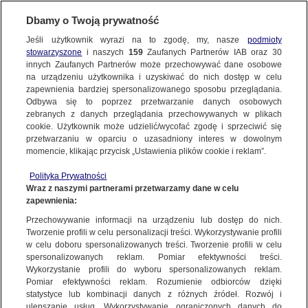
BIURO REKLAMY
TVN MEDIA
Dbamy o Twoją prywatność
WYBIERZ STRONĘ
Jeśli użytkownik wyrazi na to zgodę, my, nasze
podmioty
stowarzyszone
i naszych
159
Zaufanych Partnerów IAB oraz
30
innych Zaufanych Partnerów może przechowywać dane osobowe
na urządzeniu użytkownika i uzyskiwać do nich dostęp w celu
HBO MAX
Player.pl
zapewnienia bardziej spersonalizowanego sposobu przeglądania.
Odbywa się to poprzez przetwarzanie danych osobowych
TVN24 +
TVN
zebranych z danych przeglądania przechowywanych w plikach
TVN7
TTV
cookie. Użytkownik może udzielić/wycofać zgodę i sprzeciwić się
przetwarzaniu w oparciu o uzasadniony interes w dowolnym
To serwis, gdzie rządzą apetyczne zdjęcia i przepisy, którym po
METRO.TV​
TVN24.pl
momencie, klikając przycisk „Ustawienia plików cookie i reklam”.
prostu nie sposób się oprzeć. W serwisie Mojegotowanie.pl
EUROSPORT.TVN24.PL
TVN Turbo
użytkownik znajdzie także praktyczne wskazówki, jak jeść i
Polityka Prywatności
DiscoveryChannel.pl
TVN Style
Wraz z naszymi partnerami przetwarzamy dane w celu
gotować sezonowo z wykorzystaniem nieoczywistych,
zapewnienia:
Travel Channel​
pomysłowych rozwiązań i trików, porady szefów kuchni oraz
TLCPOLSKA.PL
Przechowywanie informacji na urządzeniu lub dostęp do nich.
najsłynniejszych osobowości ze świata kulinariów, a także
HGTV
Food Network
Tworzenie profili w celu personalizacji treści. Wykorzystywanie profili
praktyczne patenty doświadczonych miłośników dobrego
w celu doboru spersonalizowanych treści. Tworzenie profili w celu
TVNFABULA.PL
Dzień Dobry TVN
jedzenia. Mojegotowanie.pl to również źródło inspiracji, jak
spersonalizowanych reklam. Pomiar efektywności treści.
Co za Tydzień
REWOLUCJE W KUCHNI
zamienić każdą zwyczajną kuchnię w najlepsze miejsce na ziemi.
Wykorzystanie profili do wyboru spersonalizowanych reklam.
Pomiar efektywności reklam. Rozumienie odbiorców dzięki
W wyborze potraw pomaga wypozycjonowana baza
RAJSKA MIŁOŚĆ
ŻYCIE JAK W BAJCE
statystyce lub kombinacji danych z różnych źródeł. Rozwój i
przepisów na klasyczne dania z kuchni polskiej i kuchni świata.
ulepszanie usług. Wykorzystywanie ograniczonych danych do