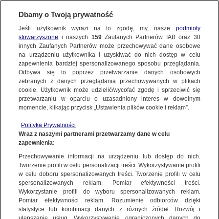
BIURO REKLAMY
TVN MEDIA
Dbamy o Twoją prywatność
WYBIERZ STRONĘ
Jeśli użytkownik wyrazi na to zgodę, my, nasze
podmioty
stowarzyszone
i naszych
159
Zaufanych Partnerów IAB oraz
30
innych Zaufanych Partnerów może przechowywać dane osobowe
na urządzeniu użytkownika i uzyskiwać do nich dostęp w celu
HBO MAX
Player.pl
zapewnienia bardziej spersonalizowanego sposobu przeglądania.
Odbywa się to poprzez przetwarzanie danych osobowych
TVN24 +
TVN
zebranych z danych przeglądania przechowywanych w plikach
TVN7
TTV
cookie. Użytkownik może udzielić/wycofać zgodę i sprzeciwić się
przetwarzaniu w oparciu o uzasadniony interes w dowolnym
Oficjalna strona stacji przedstawiająca zapowiedzi
METRO.TV​
TVN24.pl
momencie, klikając przycisk „Ustawienia plików cookie i reklam”.
najciekawszych filmów i serialu dostępnych na antenie.
EUROSPORT.TVN24.PL
TVN Turbo
Filmowy charakter stacji buduje lojalne grono odbiorców,
Polityka Prywatności
DiscoveryChannel.pl
TVN Style
Wraz z naszymi partnerami przetwarzamy dane w celu
którzy odwiedzają serwis aby poznać aktualny program,
zapewnienia:
Travel Channel​
zapoznać się ze zwiastunami nowych formatów oraz
TLCPOLSKA.PL
Przechowywanie informacji na urządzeniu lub dostęp do nich.
podyskutować na forum, wziąźć udział w przeprowadzanych
HGTV
Food Network
Tworzenie profili w celu personalizacji treści. Wykorzystywanie profili
ankietach, sondach, oddawać głos w rankingach. Serwis
w celu doboru spersonalizowanych treści. Tworzenie profili w celu
TVNFABULA.PL
Dzień Dobry TVN
zintegrowany jest z mediami społecznościowymi.
spersonalizowanych reklam. Pomiar efektywności treści.
Co za Tydzień
REWOLUCJE W KUCHNI
Wykorzystanie profili do wyboru spersonalizowanych reklam.
Pomiar efektywności reklam. Rozumienie odbiorców dzięki
RAJSKA MIŁOŚĆ
ŻYCIE JAK W BAJCE
PRZEJDŹ DO SERWISU
statystyce lub kombinacji danych z różnych źródeł. Rozwój i
ulepszanie usług. Wykorzystywanie ograniczonych danych do