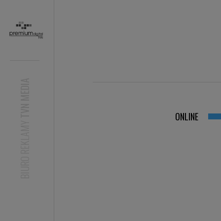
Kobieta.pl
ELLE
GLAMOUR
STORY.PL​
Plejada.pl
Medonet
Noizz
Newsweek
CANAL+
TVN MEDIA
ONLINE
BIURO REKLAMY