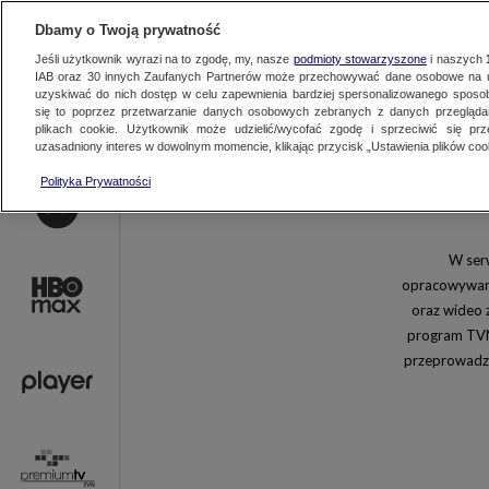
AKTUALNOŚCI
OFER
Dbamy o Twoją prywatność
Jeśli użytkownik wyrazi na to zgodę, my, nasze
podmioty stowarzyszone
i naszych
IAB oraz
30
innych Zaufanych Partnerów może przechowywać dane osobowe na ur
uzyskiwać do nich dostęp w celu zapewnienia bardziej spersonalizowanego sposo
się to poprzez przetwarzanie danych osobowych zebranych z danych przegląd
plikach cookie. Użytkownik może udzielić/wycofać zgodę i sprzeciwić się pr
uzasadniony interes w dowolnym momencie, klikając przycisk „Ustawienia plików cook
HBO MAX
Player.pl
Polityka Prywatności
TTV
METRO.TV​
DiscoveryChannel.pl
TVN Style
W serw
Food Network
TVNFABULA.P
opracowywany
RAJSKA MIŁOŚĆ
ŻYCIE JAK W 
oraz wideo 
SERIALE O KOBIETACH
KRYMINALNE
program TVN
USTERKA
SZPITALNE H
przeprowadza
PODRÓŻE KULINARNE
PATROL
BRZYDULA
TVN WBD
Party.pl
Wizaz.pl