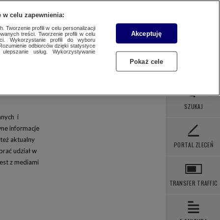
 POBRANIA
KONTAKT
 w celu zapewnienia:
 Tworzenie profili w celu personalizacji
Akceptuję
wanych treści. Tworzenie profili w celu
ci. Wykorzystanie profili do wyboru
WYBIERZ STRONĘ
Rozumienie odbiorców dzięki statystyce
ulepszanie usług. Wykorzystywanie
Pokaż cele
VN7
VN Turbo
GTV
SZUKAJ
anych i
EWOLUCJE W KUCHNI
ne informacje
ULTOWE SERIALE
też aktualny
PORTAL ZLECEŃ
RAWO I ŻYCIE
rać udział w
ILIONERZY
est z mediami
AM TALENT
TRANSFER TRAFFIC
lki.pl
va.pl