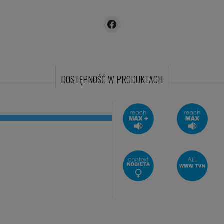
Przyślij przepis
mojegotowanie.pl
N
Onet.pl
Przegląd Sportowy
F
Business Insider
Auto Świat
K
Ofeminin
Forbes.pl
W
DOSTĘPNOŚĆ W PRODUKTACH