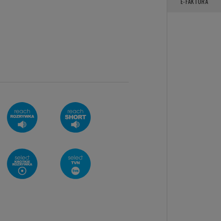
ational-Geographic.pl
E-FAKTURA
AKT
omputer Świat
P Pilot