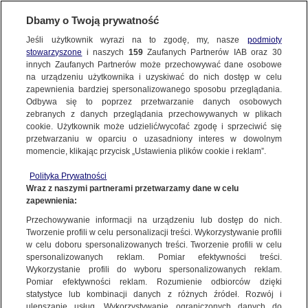
BIURO REKLAMY
TVN MEDIA
AKTUALNOŚCI
Dbamy o Twoją prywatność
Jeśli użytkownik wyrazi na to zgodę, my, nasze
podmioty
stowarzyszone
i naszych
159
Zaufanych Partnerów IAB oraz
30
innych Zaufanych Partnerów może przechowywać dane osobowe
na urządzeniu użytkownika i uzyskiwać do nich dostęp w celu
zapewnienia bardziej spersonalizowanego sposobu przeglądania.
Odbywa się to poprzez przetwarzanie danych osobowych
zebranych z danych przeglądania przechowywanych w plikach
cookie. Użytkownik może udzielić/wycofać zgodę i sprzeciwić się
przetwarzaniu w oparciu o uzasadniony interes w dowolnym
momencie, klikając przycisk „Ustawienia plików cookie i reklam”.
Polityka Prywatności
14.04.2026
02.04.2026
Wraz z naszymi partnerami przetwarzamy dane w celu
SIEMIATYCZE. „JESTEŚMY STĄD”.
GRUPA TVN WARNER BROS.
zapewnienia:
TVN24 ROZPOCZYNA URODZINOWĄ
DISCOVERY LIDEREM BRANŻY W
TRASĘ PO POLSCE.…
MARCU 2026
Przechowywanie informacji na urządzeniu lub dostęp do nich.
Tworzenie profili w celu personalizacji treści. Wykorzystywanie profili
w celu doboru spersonalizowanych treści. Tworzenie profili w celu
spersonalizowanych reklam. Pomiar efektywności treści.
Wykorzystanie profili do wyboru spersonalizowanych reklam.
Pomiar efektywności reklam. Rozumienie odbiorców dzięki
statystyce lub kombinacji danych z różnych źródeł. Rozwój i
ulepszanie usług. Wykorzystywanie ograniczonych danych do