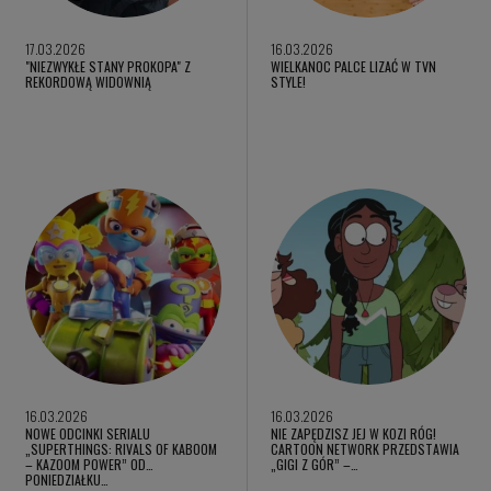
17.03.2026
16.03.2026
"NIEZWYKŁE STANY PROKOPA" Z
WIELKANOC PALCE LIZAĆ W TVN
REKORDOWĄ WIDOWNIĄ
STYLE!
16.03.2026
16.03.2026
NOWE ODCINKI SERIALU
NIE ZAPĘDZISZ JEJ W KOZI RÓG!
„SUPERTHINGS: RIVALS OF KABOOM
CARTOON NETWORK PRZEDSTAWIA
– KAZOOM POWER” OD
„GIGI Z GÓR” –…
PONIEDZIAŁKU…