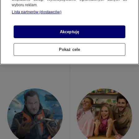
wyboru reklam.
Lista partnerów (dostawców)
Akceptuję
30.03.2026
20.03.2026
Pokaż cele
SERIAL HBO ORIGINAL „PROUD”
BIURO REKLAMY TVN MEDIA OTWIERA
WYGRYWA W KONKURSIE GŁÓWNYM
SPRZEDAŻ REKLAM W TVN I TVN7
PRESTIŻOWEGO FESTIWALU…
NA KWIECIEŃ 2026…