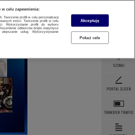
 POBRANIA
KONTAKT
 w celu zapewnienia:
 Tworzenie profili w celu personalizacji
Akceptuję
wanych treści. Tworzenie profili w celu
ci. Wykorzystanie profili do wyboru
Rozumienie odbiorców dzięki statystyce
ulepszanie usług. Wykorzystywanie
Pokaż cele
SZUKAJ
PORTAL ZLECEŃ
TRANSFER TRAFFIC