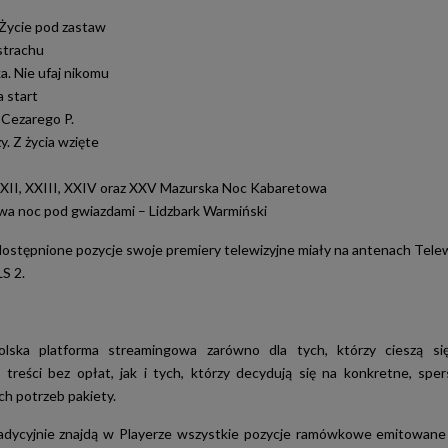
Życie pod zastaw
 strachu
a. Nie ufaj nikomu
a start
 Cezarego P.
. Z życia wzięte
XXII, XXIII, XXIV oraz XXV Mazurska Noc Kabaretowa
a noc pod gwiazdami – Lidzbark Warmiński
ostępnione pozycje swoje premiery telewizyjne miały na antenach Telewi
S 2.
olska platforma streamingowa zarówno dla tych, którzy cieszą si
 treści bez opłat, jak i tych, którzy decydują się na konkretne, spe
h potrzeb pakiety.
radycyjnie znajdą w Playerze wszystkie pozycje ramówkowe emitowane