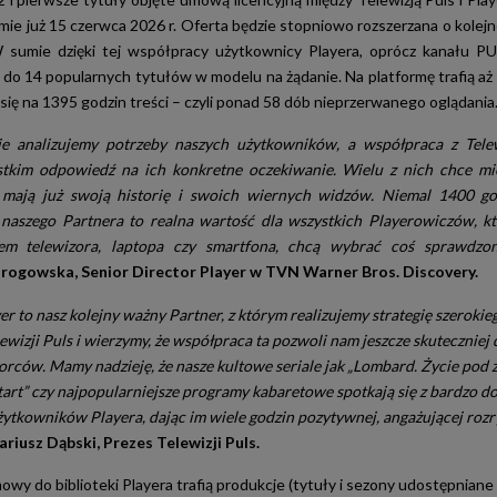
ormie już 15 czerwca 2026 r. Oferta będzie stopniowo rozszerzana o kolej
 sumie dzięki tej współpracy użytkownicy Playera, oprócz kanału PU
 do 14 popularnych tytułów w modelu na żądanie. Na platformę trafią aż 
się na 1395 godzin treści – czyli ponad 58 dób nieprzerwanego oglądania
ie analizujemy potrzeby naszych użytkowników, a współpraca z Telew
stkim odpowiedź na ich konkretne oczekiwanie. Wielu z nich chce mi
re mają już swoją historię i swoich wiernych widzów. Niemal 1400 g
naszego Partnera to realna wartość dla wszystkich Playerowiczów, kt
em telewizora, laptopa czy smartfona, chcą wybrać coś sprawdzo
rogowska, Senior Director Player w TVN Warner Bros. Discovery.
er to nasz kolejny ważny Partner, z którym realizujemy strategię szeroki
ewizji Puls i wierzymy, że współpraca ta pozwoli nam jeszcze skuteczniej
rców. Mamy nadzieję, że nasze kultowe seriale jak „Lombard. Życie pod z
start” czy najpopularniejsze programy kabaretowe spotkają się z bardzo 
żytkowników Playera, dając im wiele godzin pozytywnej, angażującej roz
ariusz Dąbski, Prezes Telewizji Puls.
wy do biblioteki Playera trafią produkcje (tytuły i sezony udostępniane