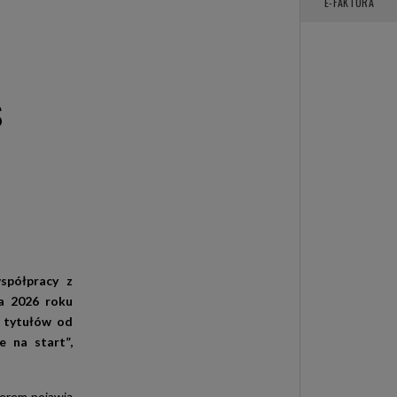
E-FAKTURA
S
spółpracy z
ca 2026 roku
h tytułów od
e na start”,
yerem pojawią