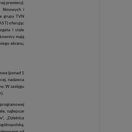
ej premiery).
, filmowych i
cje grupy TVN
AST) oferując
ogata i stale
tkownicy mają
kiego ekranu,
lmowa (ponad 1
ęcej, nadawca
ów. W zasięgu
).
e programowej
le, najlepsze
”, „Dzielnica
gólnopolską.
 animowane od