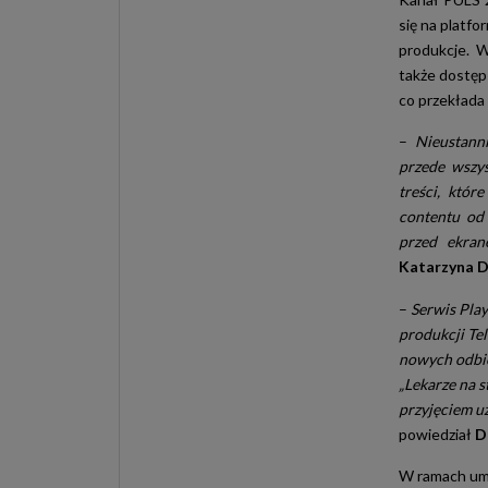
się na platf
produkcje. W
także dostęp
co przekłada 
–
Nieustann
przede wszy
treści, któ
contentu od 
przed ekran
Katarzyna D
–
Serwis Play
produkcji Tel
nowych odbio
„Lekarze na 
przyjęciem u
powiedział
D
W ramach umo