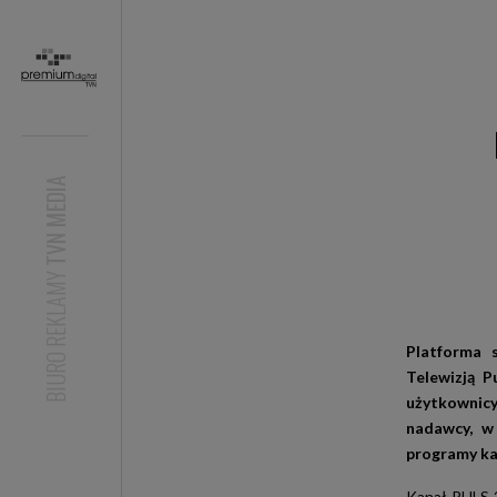
TVN MEDIA
BIURO REKLAMY
Platforma 
Telewizją P
użytkownicy
nadawcy, w 
programy ka
Kanał PULS 2