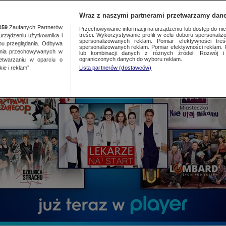
TA
MEDIA
DO
Wraz z naszymi partnerami przetwarzamy dane
159
Zaufanych Partnerów
Przechowywanie informacji na urządzeniu lub dostęp do nich.
treści. Wykorzystywanie profili w celu doboru spersonalizo
ządzeniu użytkownika i
spersonalizowanych reklam. Pomiar efektywności treś
bu przeglądania. Odbywa
spersonalizowanych reklam. Pomiar efektywności reklam. 
ania przechowywanych w
lub kombinacji danych z różnych źródeł. Rozwój i 
ograniczonych danych do wyboru reklam.
zetwarzaniu w oparciu o
ie i reklam”.
Lista partnerów (dostawców)