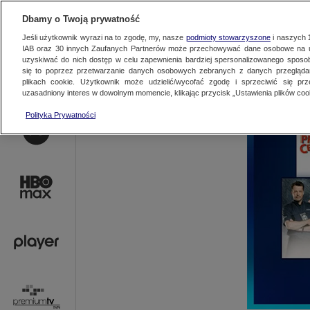
AKTUALNOŚCI
OFER
Dbamy o Twoją prywatność
Jeśli użytkownik wyrazi na to zgodę, my, nasze
podmioty stowarzyszone
i naszych
IAB oraz
30
innych Zaufanych Partnerów może przechowywać dane osobowe na ur
uzyskiwać do nich dostęp w celu zapewnienia bardziej spersonalizowanego sposo
się to poprzez przetwarzanie danych osobowych zebranych z danych przegląd
plikach cookie. Użytkownik może udzielić/wycofać zgodę i sprzeciwić się pr
uzasadniony interes w dowolnym momencie, klikając przycisk „Ustawienia plików cook
Polityka Prywatności