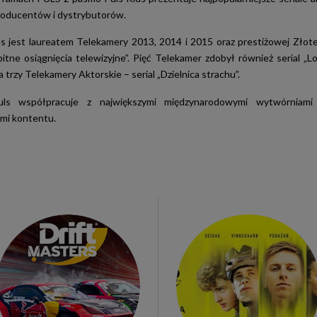
roducentów i dystrybutorów.
ls jest laureatem Telekamery 2013, 2014 i 2015 oraz prestiżowej Złot
itne osiągnięcia telewizyjne”. Pięć Telekamer zdobył również serial „L
a trzy Telekamery Aktorskie – serial „Dzielnica strachu”.
uls współpracuje z największymi międzynarodowymi wytwórniami
mi kontentu.