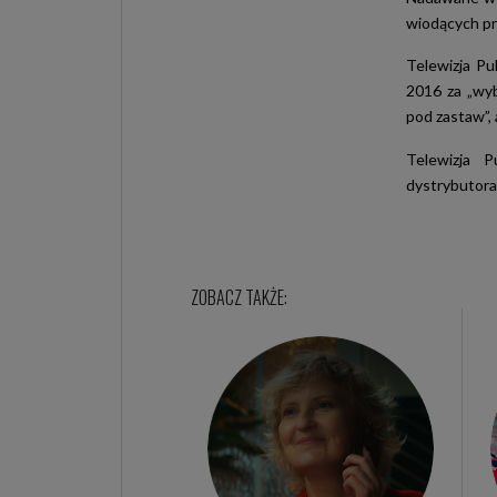
wiodących p
Telewizja Pu
2016 za „wyb
pod zastaw”, 
Telewizja P
dystrybutora