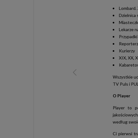
Lombard. 
Dzielnica
Miasteczk
Lekarze n
Przypadki
Reporterzy
Kurierzy
XIX, XX, 
Kabaretow
Wszystkie ud
TV Puls i PUL
O Player
Player to p
jakościowych
według swoic
Ci pierwsi t