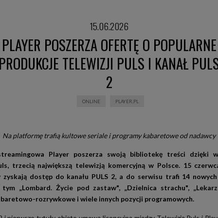
15.06.2026
PLAYER POSZERZA OFERTĘ O POPULARNE
PRODUKCJE TELEWIZJI PULS I KANAŁ PUL
2
ONLINE
PLAYER.PL
Na platformę trafią kultowe seriale i programy kabaretowe od nadawcy
streamingowa Player poszerza swoją bibliotekę treści dzięki w
uls, trzecią największą telewizją komercyjną w Polsce. 15 czerw
 zyskają dostęp do kanału PULS 2, a do serwisu trafi 14 nowyc
tym „Lombard. Życie pod zastaw", „Dzielnica strachu", „Lekarz
baretowo-rozrywkowe i wiele innych pozycji programowych.
 i pierwsze tytuły objęte umową licencyjną między Telewizją Puls i Pla