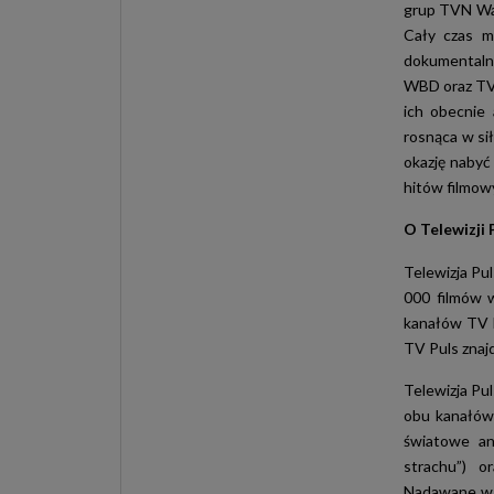
grup TVN War
Cały czas ma
dokumentalny
WBD oraz TV 
ich obecnie 
rosnąca w si
okazję nabyć
hitów filmow
O Telewizji 
Telewizja Pul
000 filmów w
kanałów TV P
TV Puls znajd
Telewizja Pu
obu kanałów 
światowe ani
strachu”) o
Nadawane w r