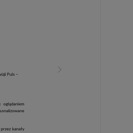
zji Puls –
ę oglądaniem
rsonalizowane
 przez kanały