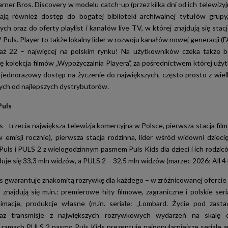
ner Bros. Discovery w modelu catch-up (przez kilka dni od ich telewizyjn
ją również dostęp do bogatej biblioteki archiwalnej tytułów grupy
ch oraz do oferty playlist i kanałów live TV, w której znajdują się sta
Puls. Player to także lokalny lider w rozwoju kanałów nowej generacji (F
aż 22 – najwięcej na polskim rynku! Na użytkowników czeka także b
łę kolekcja filmów „Wypożyczalnia Playera”, za pośrednictwem której uży
 jednorazowy dostęp na życzenie do największych, często prosto z wiel
ych od najlepszych dystrybutorów.
Puls
s - trzecia największa telewizja komercyjna w Polsce, pierwsza stacja fi
 emisji rocznie), pierwsza stacja rodzinna, lider wśród widowni dzieci
uls i PULS 2 z wielogodzinnym pasmem Puls Kids dla dzieci i ich rodzic
uje się 33,3 mln widzów, a PULS 2 – 32,5 mln widzów (marzec 2026; All 4+
ls gwarantuje znakomitą rozrywkę dla każdego – w zróżnicowanej oferci
znajdują się m.in.: premierowe hity filmowe, zagraniczne i polskie seria
macje, produkcje własne (m.in. seriale: „Lombard. Życie pod zastaw
raz transmisje z największych rozrywkowych wydarzeń na skalę o
amach PULS 2 pasmo Puls Kids prezentuje najpopularniejsze seriale