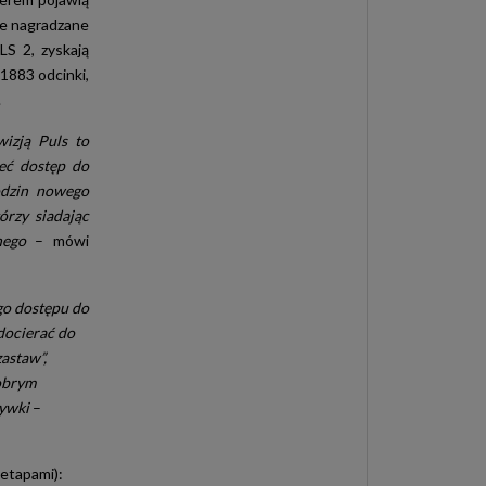
ne nagradzane
LS 2, zyskają
1883 odcinki,
.
izją Puls to
eć dostęp do
odzin nowego
órzy siadając
nego
– mówi
ego dostępu do
 docierać do
astaw”,
dobrym
rywki
–
 etapami):