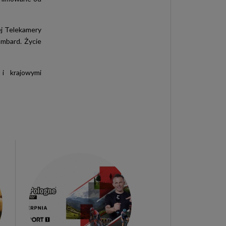
ej Telekamery
ombard. Życie
 i krajowymi