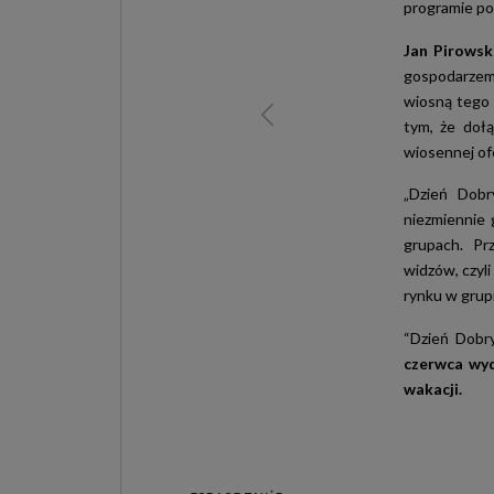
programie p
Jan Pirowsk
gospodarzem 
wiosną tego 
tym, że doł
wiosennej of
„Dzień Dobr
niezmiennie 
grupach. Prz
widzów, czyli
rynku w grup
“Dzień Dobr
czerwca wy
wakacji.