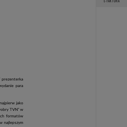
E-FAKTURA
 i prezenterka
wydanie para
najpierw jako
 Dobry TVN” w
zych formatów
w najlepszym