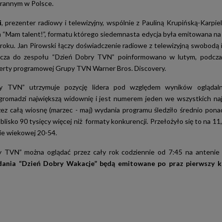
orannym w Polsce.
i
, prezenter radiowy i telewizyjny, wspólnie z Pauliną Krupińską-Karpie
“Mam talent!”, formatu którego siedemnasta edycja była emitowana n
roku. Jan Pirowski łączy doświadczenie radiowe z telewizyjną swobodą 
ącza do zespołu “Dzień Dobry TVN” poinformowano w lutym, podczas
erty programowej Grupy TVN Warner Bros. Discovery.
y TVN” utrzymuje pozycję lidera pod względem wyników oglądaln
gromadzi największą widownię i jest numerem jeden we wszystkich na
ez całą wiosnę (marzec - maj) wydania programu śledziło średnio pona
 blisko 90 tysięcy więcej niż formaty konkurencji. Przełożyło się to na 1
ie wiekowej 20-54.
y TVN” można oglądać przez cały rok codziennie od 7:45 na anteni
dania “Dzień Dobry Wakacje” będą emitowane po praz pierwszy k