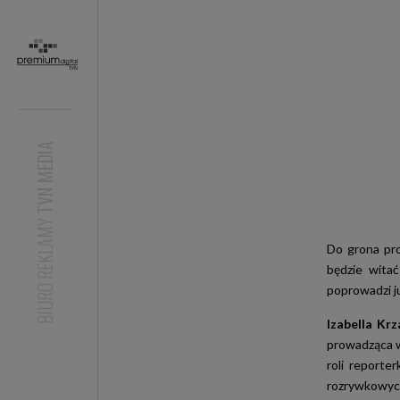
TVN MEDIA
BIURO REKLAMY
Do grona pr
będzie wita
poprowadzi j
Izabella Krz
prowadząca w
roli reporte
rozrywkowyc