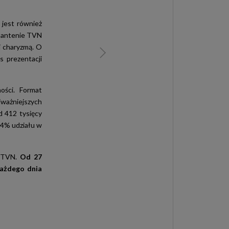
l jest również
a antenie TVN
i charyzmą. O
 prezentacji
ości. Format
jważniejszych
d 412 tysięcy
1,4% udziału w
e TVN.
Od 27
ażdego dnia