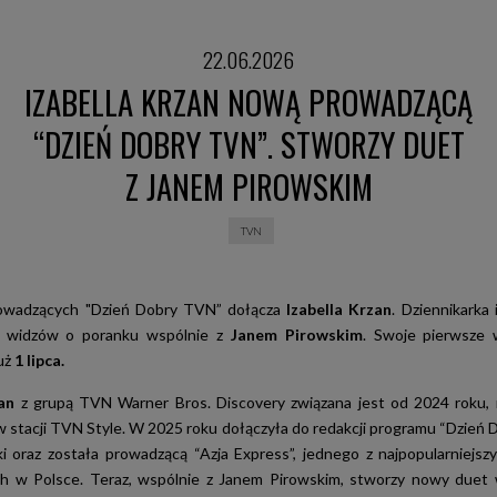
22.06.2026
IZABELLA KRZAN NOWĄ PROWADZĄCĄ
“DZIEŃ DOBRY TVN”. STWORZY DUET
Z JANEM PIROWSKIM
TVN
owadzących "Dzień Dobry TVN” dołącza
Izabella Krzan
. Dziennikarka
ć widzów o poranku wspólnie z
Janem Pirowskim
. Swoje pierwsze 
uż
1 lipca.
an
z grupą TVN Warner Bros. Discovery związana jest od 2024 roku, 
 stacji TVN Style. W 2025 roku dołączyła do redakcji programu “Dzień
rki oraz została prowadzącą “Azja Express”, jednego z najpopularniejs
h w Polsce. Teraz, wspólnie z Janem Pirowskim, stworzy nowy duet 