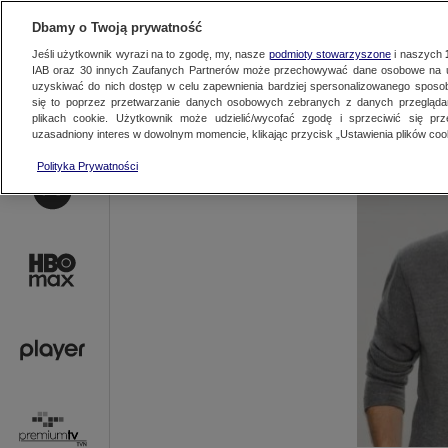
AKTUALNOŚCI
OFER
Dbamy o Twoją prywatność
Jeśli użytkownik wyrazi na to zgodę, my, nasze
podmioty stowarzyszone
i naszych
IAB oraz
30
innych Zaufanych Partnerów może przechowywać dane osobowe na ur
uzyskiwać do nich dostęp w celu zapewnienia bardziej spersonalizowanego sposo
się to poprzez przetwarzanie danych osobowych zebranych z danych przegląd
plikach cookie. Użytkownik może udzielić/wycofać zgodę i sprzeciwić się pr
uzasadniony interes w dowolnym momencie, klikając przycisk „Ustawienia plików cook
Polityka Prywatności