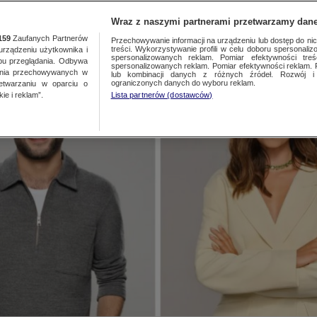
TA
MEDIA
DO
Wraz z naszymi partnerami przetwarzamy dane
159
Zaufanych Partnerów
Przechowywanie informacji na urządzeniu lub dostęp do nich.
treści. Wykorzystywanie profili w celu doboru spersonalizo
ządzeniu użytkownika i
spersonalizowanych reklam. Pomiar efektywności treś
bu przeglądania. Odbywa
spersonalizowanych reklam. Pomiar efektywności reklam. 
ania przechowywanych w
lub kombinacji danych z różnych źródeł. Rozwój i 
ograniczonych danych do wyboru reklam.
zetwarzaniu w oparciu o
ie i reklam”.
Lista partnerów (dostawców)