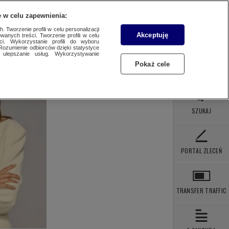
 POBRANIA
KONTAKT
 w celu zapewnienia:
 Tworzenie profili w celu personalizacji
Akceptuję
wanych treści. Tworzenie profili w celu
ci. Wykorzystanie profili do wyboru
Rozumienie odbiorców dzięki statystyce
ulepszanie usług. Wykorzystywanie
Pokaż cele
SZUKAJ
PORTAL ZLECEŃ
TRANSFER TRAFFIC