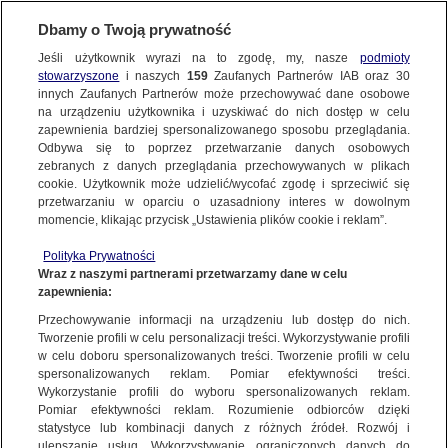
BIURO REKLAMY
TVN MEDIA
AKTUALNOŚCI
Dbamy o Twoją prywatność
Jeśli użytkownik wyrazi na to zgodę, my, nasze
podmioty
stowarzyszone
i naszych
159
Zaufanych Partnerów IAB oraz
30
innych Zaufanych Partnerów może przechowywać dane osobowe
na urządzeniu użytkownika i uzyskiwać do nich dostęp w celu
zapewnienia bardziej spersonalizowanego sposobu przeglądania.
Odbywa się to poprzez przetwarzanie danych osobowych
zebranych z danych przeglądania przechowywanych w plikach
cookie. Użytkownik może udzielić/wycofać zgodę i sprzeciwić się
przetwarzaniu w oparciu o uzasadniony interes w dowolnym
momencie, klikając przycisk „Ustawienia plików cookie i reklam”.
Polityka Prywatności
04.08.2026
20.07.2026
Wraz z naszymi partnerami przetwarzamy dane w celu
W LIPCU 2026 R. WIDZOWIE
CZTERY KOPRODUKCJE TVN W
zapewnienia:
POSTAWILI NA OFERTĘ KANAŁÓW
KONKURSIE GŁÓWNYM 51.
TVN
FESTIWALU POLSKICH FILMÓW
Przechowywanie informacji na urządzeniu lub dostęp do nich.
FABULARNYCH…
Tworzenie profili w celu personalizacji treści. Wykorzystywanie profili
w celu doboru spersonalizowanych treści. Tworzenie profili w celu
spersonalizowanych reklam. Pomiar efektywności treści.
Wykorzystanie profili do wyboru spersonalizowanych reklam.
Pomiar efektywności reklam. Rozumienie odbiorców dzięki
statystyce lub kombinacji danych z różnych źródeł. Rozwój i
ulepszanie usług. Wykorzystywanie ograniczonych danych do