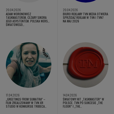
20.04.2026
20.04.2026
ADAM WORONOWICZ
BIURO REKLAMY TVN MEDIA OTWIERA
TASKMASTEREM, CEZARY SIKORA
SPRZEDAŻ REKLAM W TVN I TVN7
JEGO ASYSTENTEM. POLSKA WERSJA
NA MAJ 2026
ŚWIATOWEGO…
17.04.2026
14.04.2026
„GREETINGS FROM SUMATRA” –
ŚWIATOWY HIT „TASKMASTER” W
FILM ZREALIZOWANY W TVN XR
POLSCE. TVN PO SUKCESIE „THE
STUDIO W KONKURSIE TRIBECA…
FLOOR” I „THE…