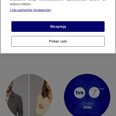
wyboru reklam.
Lista partnerów (dostawców)
Akceptuję
20.07.2026
02.07.2026
Pokaż cele
BIURO REKLAMY TVN MEDIA OTWIERA
TVN WARNER BROS. DISCOVERY
SPRZEDAŻ REKLAM W TVN I TVN7
LIDEREM RYNKU TELEWIZYJNEGO W
NA SIERPIEŃ 2026…
PIERWSZYM PÓŁROCZU 2026…