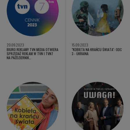
20.09.2023
15.09.2023
BIURO REKLAMY TVN MEDIA OTWIERA
"KOBIETA NA KRAŃCU ŚWIATA": ODC
SPRZEDAŻ REKLAM W TVN I TVN7
3 - UKRAINA
NA PAŹDZIERNIK…