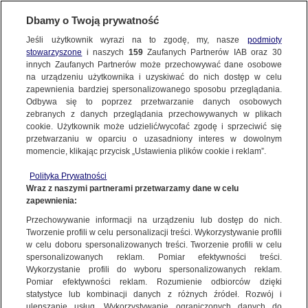
BIURO REKLAMY
TVN MEDIA
AKTUALNOŚCI
Dbamy o Twoją prywatność
Jeśli użytkownik wyrazi na to zgodę, my, nasze
podmioty
stowarzyszone
i naszych
159
Zaufanych Partnerów IAB oraz
30
innych Zaufanych Partnerów może przechowywać dane osobowe
na urządzeniu użytkownika i uzyskiwać do nich dostęp w celu
zapewnienia bardziej spersonalizowanego sposobu przeglądania.
Odbywa się to poprzez przetwarzanie danych osobowych
zebranych z danych przeglądania przechowywanych w plikach
cookie. Użytkownik może udzielić/wycofać zgodę i sprzeciwić się
przetwarzaniu w oparciu o uzasadniony interes w dowolnym
momencie, klikając przycisk „Ustawienia plików cookie i reklam”.
Polityka Prywatności
08.11.2023
07.11.2023
Wraz z naszymi partnerami przetwarzamy dane w celu
AGNIESZKA WOŹNIAK-STARAK I JAN
SARA JAMES GOŚCIEM PÓŁFINAŁU
zapewnienia:
PIROWSKI NOWYMI PROWADZĄCYMI
LEGO MASTERS 4!
„MAM TALENT!”
Przechowywanie informacji na urządzeniu lub dostęp do nich.
Tworzenie profili w celu personalizacji treści. Wykorzystywanie profili
w celu doboru spersonalizowanych treści. Tworzenie profili w celu
spersonalizowanych reklam. Pomiar efektywności treści.
Wykorzystanie profili do wyboru spersonalizowanych reklam.
Pomiar efektywności reklam. Rozumienie odbiorców dzięki
statystyce lub kombinacji danych z różnych źródeł. Rozwój i
ulepszanie usług. Wykorzystywanie ograniczonych danych do