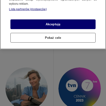
wyboru reklam.
Lista partnerów (dostawców)
Akceptuję
30.10.2023
23.10.2023
Pokaż cele
„LEGO MASTERS 4”: WYŚCIG PO
CZWORONOŻNI GOŚCIE W LEGO
ZWYCIĘSTWO POD OKIEM ERYKA
MASTERS 4!
GOCZAŁA