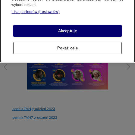
NA GRUDZIEŃ 2023
wyboru reklam.
TVN
BR TVN MEDIA
TVN 7
Lista partnerów (dostawców)
Akceptuję
Pokaż cele
cennik TVN grudzień 2023
cennik TVN7 grudzień 2023