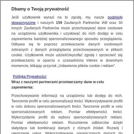
BIURO REKLAMY
TVN MEDIA
AKTUALNOŚCI
Dbamy o Twoją prywatność
Jeśli użytkownik wyrazi na to zgodę, my, nasze
podmioty
stowarzyszone
i naszych
159
Zaufanych Partnerów IAB oraz
30
innych Zaufanych Partnerów może przechowywać dane osobowe
na urządzeniu użytkownika i uzyskiwać do nich dostęp w celu
zapewnienia bardziej spersonalizowanego sposobu przeglądania.
Odbywa się to poprzez przetwarzanie danych osobowych
zebranych z danych przeglądania przechowywanych w plikach
cookie. Użytkownik może udzielić/wycofać zgodę i sprzeciwić się
przetwarzaniu w oparciu o uzasadniony interes w dowolnym
momencie, klikając przycisk „Ustawienia plików cookie i reklam”.
Polityka Prywatności
Wraz z naszymi partnerami przetwarzamy dane w celu
zapewnienia:
Przechowywanie informacji na urządzeniu lub dostęp do nich.
Tworzenie profili w celu personalizacji treści. Wykorzystywanie profili
w celu doboru spersonalizowanych treści. Tworzenie profili w celu
spersonalizowanych reklam. Pomiar efektywności treści.
22.11.2023
Wykorzystanie profili do wyboru spersonalizowanych reklam.
BIURO REKLAMY TVN MEDIA OTWIERA SPRZEDAŻ
Pomiar efektywności reklam. Rozumienie odbiorców dzięki
statystyce lub kombinacji danych z różnych źródeł. Rozwój i
REKLAM W TVN I TVN7
ulepszanie usług. Wykorzystywanie ograniczonych danych do