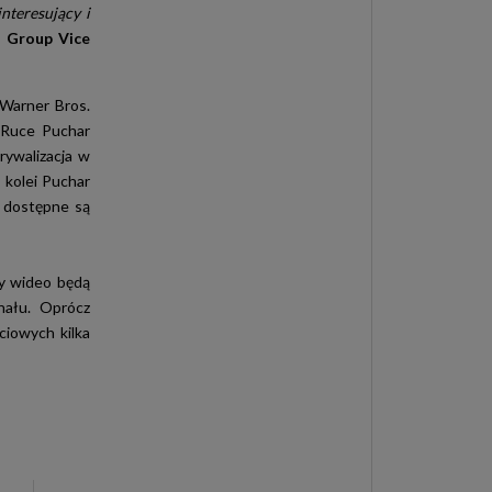
nteresujący i
i Group Vice
 Warner Bros.
w Ruce Puchar
rywalizacja w
 kolei Puchar
 dostępne są
ły wideo będą
nału. Oprócz
ciowych kilka