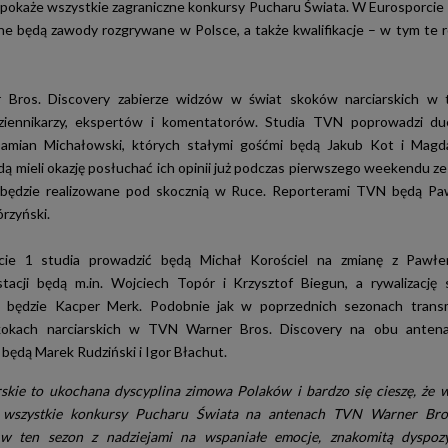
okaże wszystkie zagraniczne konkursy Pucharu Świata. W Eurosporci
e będą zawody rozgrywane w Polsce, a także kwalifikacje – w tym te
Bros. Discovery zabierze widzów w świat skoków narciarskich w 
ziennikarzy, ekspertów i komentatorów. Studia TVN poprowadzi du
Damian Michałowski, których stałymi gośćmi będą Jakub Kot i Magda
ą mieli okazję posłuchać ich opinii już podczas pierwszego weekendu ze
będzie realizowane pod skocznią w Ruce. Reporterami TVN będą Paw
rzyński.
ie 1 studia prowadzić będą Michał Korościel na zmianę z Pawł
tacji będą m.in. Wojciech Topór i Krzysztof Biegun, a rywalizację
ć będzie Kacper Merk. Podobnie jak w poprzednich sezonach transm
okach narciarskich w TVN Warner Bros. Discovery na obu anten
ędą Marek Rudziński i Igor Błachut.
rskie to ukochana dyscyplina zimowa Polaków i bardzo się cieszę, że 
 wszystkie konkursy Pucharu Świata na antenach TVN Warner Bros
 ten sezon z nadziejami na wspaniałe emocje, znakomitą dyspozy