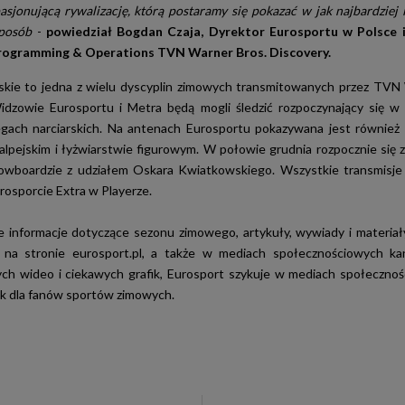
asjonującą rywalizację, którą postaramy się pokazać w jak najbardziej i
sposób
-
powiedział Bogdan Czaja, Dyrektor Eurosportu w Polsce 
rogramming & Operations TVN Warner Bros. Discovery.
rskie to jedna z wielu dyscyplin zimowych transmitowanych przez TVN
idzowie Eurosportu i Metra będą mogli śledzić rozpoczynający się 
gach narciarskich. Na antenach Eurosportu pokazywana jest również 
 alpejskim i łyżwiarstwie figurowym. W połowie grudnia rozpocznie się z
owboardzie z udziałem Oskara Kwiatkowskiego. Wszystkie transmisje
rosporcie Extra w Playerze.
e informacje dotyczące sezonu zimowego, artykuły, wywiady i materia
 na stronie eurosport.pl, a także w mediach społecznościowych ka
h wideo i ciekawych grafik, Eurosport szykuje w mediach społecznoś
k dla fanów sportów zimowych.