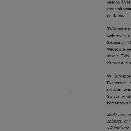
sezonu TVN p
transmitowan
niedziele.
TVN Warner 
świetnych d
Szczęsny i 
Widzowie będ
studio TVN 
Krzysztof Skó
W Eurosporc
Ekspertami s
relacjonowa
Świata w sk
komentować b
Skoki narcia
zobaczą oni
Wchodzimy w