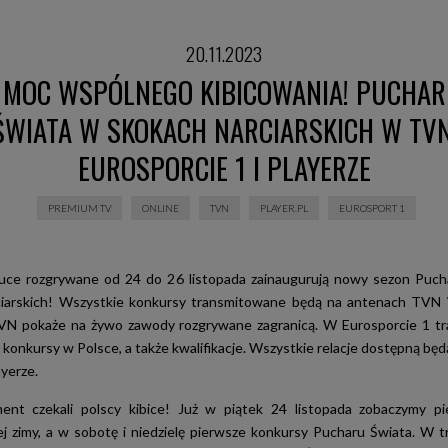
20.11.2023
MOC WSPÓLNEGO KIBICOWANIA! PUCHAR
ŚWIATA W SKOKACH NARCIARSKICH W TVN
EUROSPORCIE 1 I PLAYERZE
PREMIUM TV
ONLINE
TVN
PLAYER.PL
EUROSPORT 1
ce rozgrywane od 24 do 26 listopada zainaugurują nowy sezon Puch
ciarskich! Wszystkie konkursy transmitowane będą na antenach TVN 
TVN pokaże na żywo zawody rozgrywane zagranicą. W Eurosporcie 1 t
konkursy w Polsce, a także kwalifikacje. Wszystkie relacje dostępną będ
ayerze.
nt czekali polscy kibice! Już w piątek 24 listopada zobaczymy pi
tej zimy, a w sobotę i niedzielę pierwsze konkursy Pucharu Świata. W t