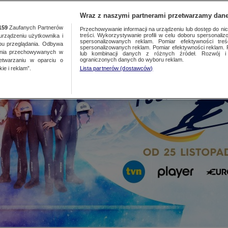
TA
MEDIA
DO
Wraz z naszymi partnerami przetwarzamy dane
159
Zaufanych Partnerów
Przechowywanie informacji na urządzeniu lub dostęp do nich.
treści. Wykorzystywanie profili w celu doboru spersonalizo
ządzeniu użytkownika i
spersonalizowanych reklam. Pomiar efektywności treś
bu przeglądania. Odbywa
spersonalizowanych reklam. Pomiar efektywności reklam. 
ania przechowywanych w
lub kombinacji danych z różnych źródeł. Rozwój i 
ograniczonych danych do wyboru reklam.
zetwarzaniu w oparciu o
ie i reklam”.
Lista partnerów (dostawców)