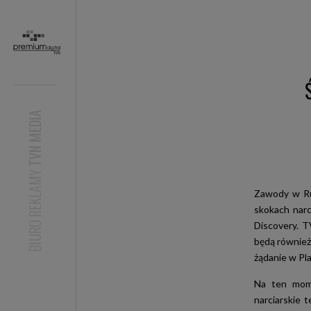
TVN MEDIA
BIURO REKLAMY
Zawody w Ru
skokach nar
Discovery. 
będą również 
żądanie w Pl
Na ten mome
narciarskie 