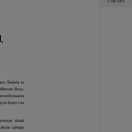
E-FAKTURA
,
aru Świata w
Warner Bros.
ransmitowane
ą na żywo i na
erwsze skoki
rakcie całego