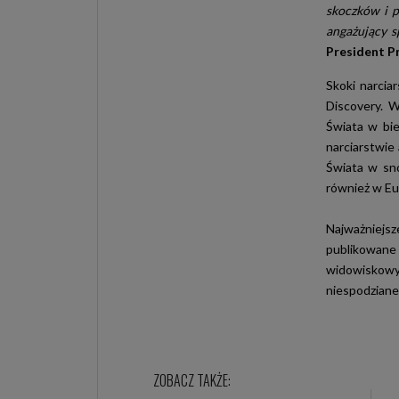
skoczków i p
angażujący 
President P
Skoki narcia
Discovery. W
Świata w bie
narciarstwie
Świata w sn
również w Eu
Najważniejsz
publikowane
widowiskowyc
niespodziane