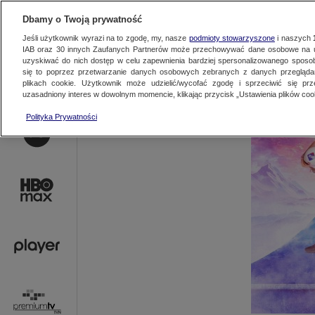
AKTUALNOŚCI
OFER
Dbamy o Twoją prywatność
Jeśli użytkownik wyrazi na to zgodę, my, nasze
podmioty stowarzyszone
i naszych
IAB oraz
30
innych Zaufanych Partnerów może przechowywać dane osobowe na ur
uzyskiwać do nich dostęp w celu zapewnienia bardziej spersonalizowanego sposo
się to poprzez przetwarzanie danych osobowych zebranych z danych przegląd
plikach cookie. Użytkownik może udzielić/wycofać zgodę i sprzeciwić się pr
uzasadniony interes w dowolnym momencie, klikając przycisk „Ustawienia plików cook
Polityka Prywatności