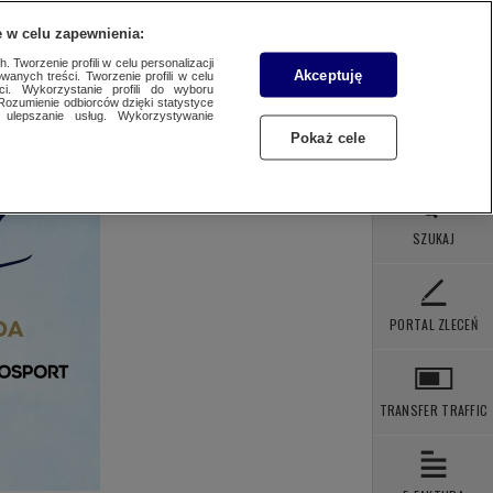
 POBRANIA
KONTAKT
 w celu zapewnienia:
 Tworzenie profili w celu personalizacji
Akceptuję
wanych treści. Tworzenie profili w celu
ci. Wykorzystanie profili do wyboru
Rozumienie odbiorców dzięki statystyce
ulepszanie usług. Wykorzystywanie
Pokaż cele
SZUKAJ
PORTAL ZLECEŃ
TRANSFER TRAFFIC