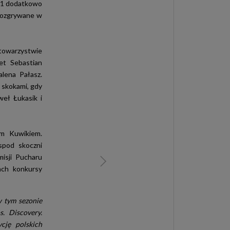
e 1 dodatkowo
 rozgrywane w
towarzystwie
et Sebastian
lena Pałasz.
 skokami, gdy
eł Łukasik i
em Kuwikiem.
 spod skoczni
isji Pucharu
ach konkursy
w tym sezonie
. Discovery.
cję polskich