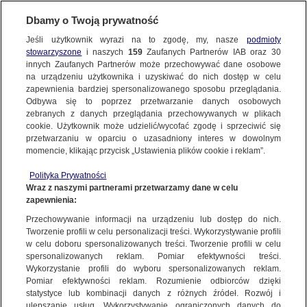
BIURO REKLAMY
TVN MEDIA
AKTUALNOŚCI
Dbamy o Twoją prywatność
Jeśli użytkownik wyrazi na to zgodę, my, nasze
podmioty
stowarzyszone
i naszych
159
Zaufanych Partnerów IAB oraz
30
innych Zaufanych Partnerów może przechowywać dane osobowe
na urządzeniu użytkownika i uzyskiwać do nich dostęp w celu
zapewnienia bardziej spersonalizowanego sposobu przeglądania.
Odbywa się to poprzez przetwarzanie danych osobowych
zebranych z danych przeglądania przechowywanych w plikach
cookie. Użytkownik może udzielić/wycofać zgodę i sprzeciwić się
przetwarzaniu w oparciu o uzasadniony interes w dowolnym
momencie, klikając przycisk „Ustawienia plików cookie i reklam”.
Polityka Prywatności
Wraz z naszymi partnerami przetwarzamy dane w celu
zapewnienia:
Przechowywanie informacji na urządzeniu lub dostęp do nich.
Tworzenie profili w celu personalizacji treści. Wykorzystywanie profili
w celu doboru spersonalizowanych treści. Tworzenie profili w celu
spersonalizowanych reklam. Pomiar efektywności treści.
23.11.2023
Wykorzystanie profili do wyboru spersonalizowanych reklam.
CZAS NA SKOKI! PUCHAR ŚWIATA W RUCE W WEEKEND
Pomiar efektywności reklam. Rozumienie odbiorców dzięki
statystyce lub kombinacji danych z różnych źródeł. Rozwój i
W TVN, EUROSPORCIE 1
ulepszanie usług. Wykorzystywanie ograniczonych danych do