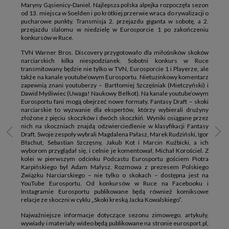
Maryny Gąsienicy-Daniel. Najlepsza polska alpejka rozpoczęła sezon
od 13. miejsca w Soelden i po krótkiej przerwie wraca do rywalizacji o
pucharowe punkty. Transmisja 2. przejazdu giganta w sobotę, a 2.
przejazdu slalomu w niedzielę w Eurosporcie 1 po zakończeniu
konkursów w Ruce.
TVN Warner Bros. Discovery przygotowało dla miłośników skoków
narciarskich kilka niespodzianek. Sobotni konkurs w Ruce
transmitowany będzie nie tylko w TVN, Eurosporcie 1 i Playerze, ale
także na kanale youtube’owym Eurosportu. Nietuzinkowy komentarz
zapewnią znani youtuberzy – Bartłomiej Szczęśniak (Mietczyński) i
Dawid Myśliwiec (Uwaga! Naukowy Bełkot). Na kanale youtube’owym
Eurosportu fani mogą obejrzeć nowe formaty. Fantasy Draft – skoki
narciarskie to wyzwanie dla ekspertów, którzy wybierali drużyny
złożone z pięciu skoczków i dwóch skoczkiń. Wyniki osiągane przez
nich na skoczniach znajdą odzwierciedlenie w klasyfikacji Fantasy
Draft. Swoje zespoły wybrali Magdalena Pałasz, Marek Rudziński, Igor
Błachut, Sebastian Szczęsny, Jakub Kot i Marcin Kuźbicki, a ich
wyborom przyglądał się, i celnie je komentował, Michał Korościel. Z
kolei w pierwszym odcinku Podcastu Eurosportu gościem Piotra
Karpińskiego był Adam Małysz. Rozmowa z prezesem Polskiego
Związku Narciarskiego – nie tylko o skokach – dostępna jest na
YouTube Eurosportu. Od konkursów w Ruce na Facebooku i
Instagramie Eurosportu publikowane będą również komiksowe
relacje ze skoczni w cyklu „Skoki kreską Jacka Kowalskiego”.
Najważniejsze informacje dotyczące sezonu zimowego, artykuły,
wywiady i materiały wideo będą publikowane na stronie eurosport.pl,