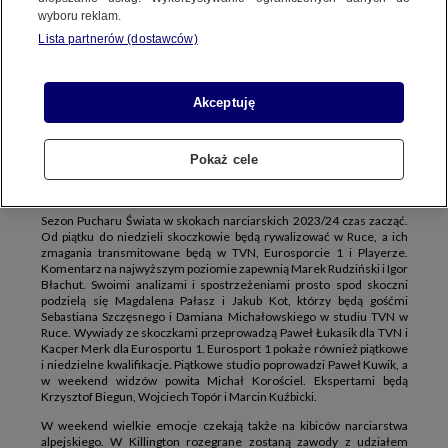
I PLAYERZE
wyboru reklam.
TVN
PLAYER.PL
EUROSPORT 1
Lista partnerów (dostawców)
Akceptuję
W nadchodzący weekend rozpocznie się nowy sezon Pucharu Świata
w skokach narciarskich. Skoczkowie, na czele z Dawidem Kubackim,
Kamilem Stochem i Piotrem Żyłą staną do rywalizacji w Ruce.
Transmisje konkursów w Finlandii dostępne będą w TVN,
Pokaż cele
Eurosporcie 1 i Playerze. Eurosport 1 i Player pokażą na żywo także
piątkowe i niedzielne kwalifikacje.
Sezon Pucharu Świata w skokach narciarskich 2023/24 czas zacząć.
Od piątku do niedzieli skoczkowie będą rywalizować w Ruce, a ich
zmagania transmitowane będą w TVN, Eurosporcie 1 i Playerze.
Komentarz na najwyższym poziomie zapewnią Marek Rudziński i Igor
Błachut. Swoimi analizami i spostrzeżeniami prosto spod skoczni
podzielą się Magdalena Pałasz i Jakub Kot, którzy będą gośćmi
Sebastiana Szczęsnego i Damiana Michałowskiego w studiu TVN w
Ruce. Wywiady ze skoczkami przeprowadzą Paweł Łukasik dla TVN i
Kacper Merk dla Eurosportu 1. Eurosport 1 pokaże również piątkowe
i niedzielne kwalifikacje. Piątkowe studio poprowadzi Paweł Kuwik, a
w weekend widzów powita Michał Korościel. Ekspertami będą
Krzysztof Biegun, Wojciech Topór i Marcin Kuźbicki.
W weekend wielkie emocje czekają także na kibiców narciarstwa
alpejskiego. W Killington rozegrane zostaną zawody z udziałem