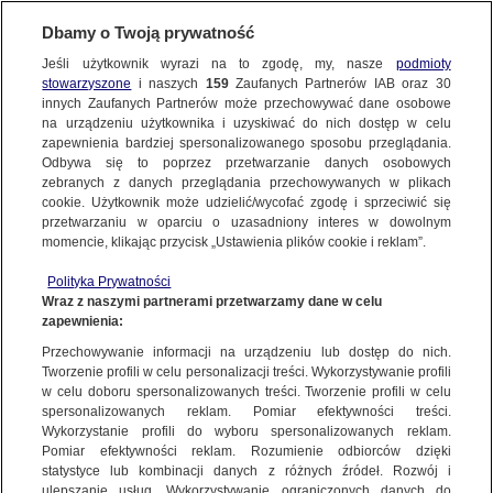
BIURO REKLAMY
TVN MEDIA
AKTUALNOŚCI
Dbamy o Twoją prywatność
Jeśli użytkownik wyrazi na to zgodę, my, nasze
podmioty
stowarzyszone
i naszych
159
Zaufanych Partnerów IAB oraz
30
innych Zaufanych Partnerów może przechowywać dane osobowe
na urządzeniu użytkownika i uzyskiwać do nich dostęp w celu
zapewnienia bardziej spersonalizowanego sposobu przeglądania.
Odbywa się to poprzez przetwarzanie danych osobowych
zebranych z danych przeglądania przechowywanych w plikach
cookie. Użytkownik może udzielić/wycofać zgodę i sprzeciwić się
przetwarzaniu w oparciu o uzasadniony interes w dowolnym
momencie, klikając przycisk „Ustawienia plików cookie i reklam”.
Polityka Prywatności
Wraz z naszymi partnerami przetwarzamy dane w celu
zapewnienia:
Przechowywanie informacji na urządzeniu lub dostęp do nich.
Tworzenie profili w celu personalizacji treści. Wykorzystywanie profili
w celu doboru spersonalizowanych treści. Tworzenie profili w celu
spersonalizowanych reklam. Pomiar efektywności treści.
16.06.2026
Wykorzystanie profili do wyboru spersonalizowanych reklam.
„NOWA SZELĄGOWSKA” JESIENIĄ W TVN
Pomiar efektywności reklam. Rozumienie odbiorców dzięki
statystyce lub kombinacji danych z różnych źródeł. Rozwój i
TVN
ulepszanie usług. Wykorzystywanie ograniczonych danych do