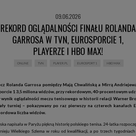
09.06.2026
REKORD OGLĄDALNOŚCI FINAŁU ROLANDA
GARROSA W TVN, EUROSPORCIE 1,
PLAYERZE I HBO MAX!
ONLINE
TVN
PLAYER.PL
EUROSPORT 1
HBO MAX
cz Rolanda Garrosa pomiędzy Mają Chwalińską a Mirrą Andriejew
porcie 1 3,5 miliona widzów, przy rekordowym, 40-procentowym udzi
 wynik oglądalności meczu tenisowego w historii relacji Warner Br
ały turniej – pokazywany po raz pierwszy na czterech kanałach 
kordowa liczba widzów.
ka napisała w Paryżu piękną historię polskiego tenisa. 24-latka rozpoczę
nieju Wielkiego Szlema w roku od kwalifikacji, a po trzech tygodniach 