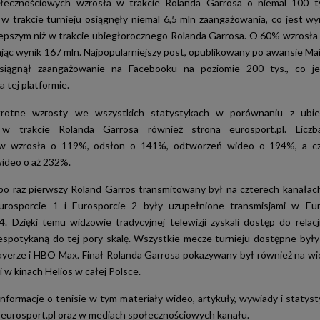
łecznościowych wzrosła w trakcie Rolanda Garrosa o niemal 100 ty
w trakcie turnieju osiągnęły niemal 6,5 mln zaangażowania, co jest w
epszym niż w trakcie ubiegłorocznego Rolanda Garrosa. O 60% wzrosła 
ając wynik 167 mln. Najpopularniejszy post, opublikowany po awansie Mai
osiągnął zaangażowanie na Facebooku na poziomie 200 tys., co j
 tej platformie.
rotne wzrosty we wszystkich statystykach w porównaniu z ubie
w trakcie Rolanda Garrosa również strona eurosport.pl. Liczb
w wzrosła o 119%, odsłon o 141%, odtworzeń wideo o 194%, a cz
ideo o aż 232%.
o raz pierwszy Roland Garros transmitowany był na czterech kanałac
urosporcie 1 i Eurosporcie 2 były uzupełnione transmisjami w Eur
4. Dzięki temu widzowie tradycyjnej telewizji zyskali dostęp do relacj
espotykaną do tej pory skalę. Wszystkie mecze turnieju dostępne były
ayerze i HBO Max. Finał Rolanda Garrosa pokazywany był również na wie
 w kinach Helios w całej Polsce.
informacje o tenisie w tym materiały wideo, artykuły, wywiady i statyst
e eurosport.pl oraz w mediach społecznościowych kanału.