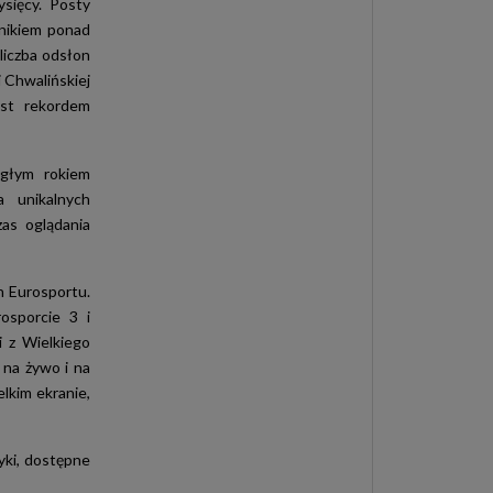
sięcy. Posty
ynikiem ponad
liczba odsłon
 Chwalińskiej
est rekordem
głym rokiem
a unikalnych
as oglądania
h Eurosportu.
osporcie 3 i
i z Wielkiego
 na żywo i na
lkim ekranie,
yki, dostępne