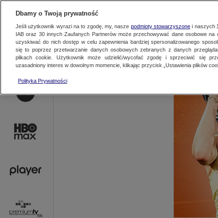
AKTUALNOŚCI
OFER
Dbamy o Twoją prywatność
Jeśli użytkownik wyrazi na to zgodę, my, nasze
podmioty stowarzyszone
i naszych
IAB oraz
30
innych Zaufanych Partnerów może przechowywać dane osobowe na ur
uzyskiwać do nich dostęp w celu zapewnienia bardziej spersonalizowanego sposo
się to poprzez przetwarzanie danych osobowych zebranych z danych przegląd
plikach cookie. Użytkownik może udzielić/wycofać zgodę i sprzeciwić się pr
uzasadniony interes w dowolnym momencie, klikając przycisk „Ustawienia plików cook
Polityka Prywatności