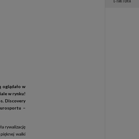
E-FAKTURA
ą oglądało w
ale w rynku!
os. Discovery
Eurosportu –
ła rywalizację
pięknej walki