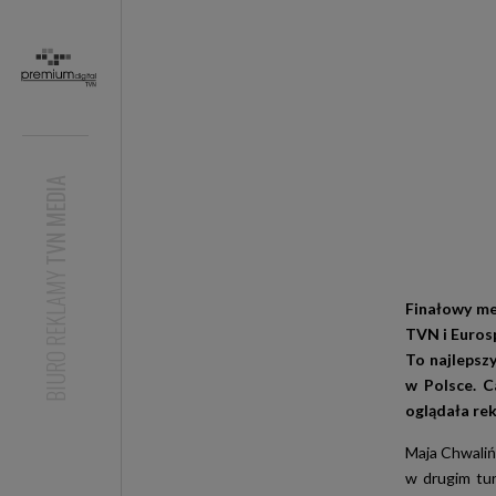
TVN MEDIA
BIURO REKLAMY
Finałowy me
TVN i Euros
To najlepszy
w Polsce. C
oglądała re
Maja Chwalińs
w drugim tur