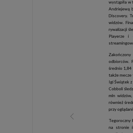
wystąpiła w f
Andriejewą b
Discovery. T
widzów. Fin
rywalizacji ś
Playerze i
streamingowy
Zakończony 
odbiorców. 
średnio 1,84
także mecze 
Igi Świątek 
Cobboli śledz
mln widzów, 
również śred
przy oglądaniu
Tegoroczny R
na stronie 