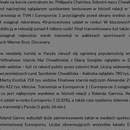
inale na korcie centralnym im. Philippe’a Chatriera. Sobotni mecz Chwali
ył najchętniej oglądanym spotkaniem tenisowym w historii relacji w
ransmisja w TVN i Eurosporcie 1 przyciągnęła przed ekrany średnio 
ał osiągnął rekordowy, 40-procentowy udział w rynku! W kluczowy
ledziło ją w telewizji ponad 4 miliony osób! Finał transmitowany był tak
 osiągnął najwyższy wynik transmisji w pakietach sportowych 
ch Warner Bros. Discovery.
w niedzielę turniej w Paryżu cieszył się ogromną popularnością wś
Półfinałowe starcie Mai Chwalińskiej z Dianą Sznajder oglądało w E
 mln widzów – był to rekord pobity przez sobotni finał. Liczną widownię
wcześniejszych rund. Spotkanie Chwalińska – Kalinska oglądało 780 tys.
z Martą Kostiuk 718 tys. widzów. Finałowe starcie mężczyzn Alexander Zv
iły 422 tys. kibiców. Transmisje w Eurosporcie 1 i Eurosporcie 2 osiągn
co jest najlepszym wynikiem w historii relacji z Rolanda Garrosa. 
ni udział w rynku Eurosportu 1 (3,32%), a także czas spędzony dziennie
 transmisji z Paryża (1 godz. 26 min.).
oland Garros wzbudził duże zainteresowanie także w mediach społec
internetowej Eurosportu. Liczba obserwujących wszystkie kanały 