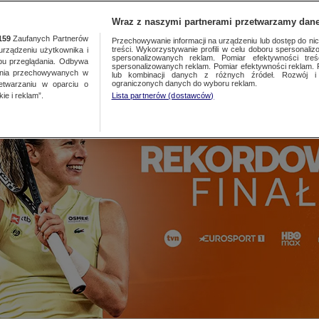
TA
MEDIA
DO
Wraz z naszymi partnerami przetwarzamy dane
159
Zaufanych Partnerów
Przechowywanie informacji na urządzeniu lub dostęp do nich.
treści. Wykorzystywanie profili w celu doboru spersonalizo
ządzeniu użytkownika i
spersonalizowanych reklam. Pomiar efektywności treś
bu przeglądania. Odbywa
spersonalizowanych reklam. Pomiar efektywności reklam. 
ania przechowywanych w
lub kombinacji danych z różnych źródeł. Rozwój i 
ograniczonych danych do wyboru reklam.
zetwarzaniu w oparciu o
ie i reklam”.
Lista partnerów (dostawców)