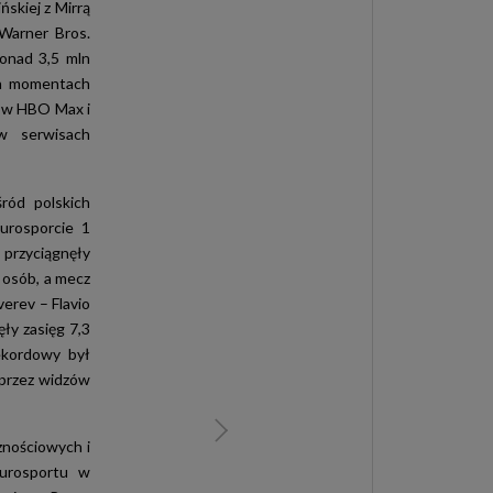
ńskiej z Mirrą
 Warner Bros.
ponad 3,5 mln
ch momentach
że w HBO Max i
w serwisach
ród polskich
urosporcie 1
 przyciągnęły
 osób, a mecz
erev – Flavio
ęły zasięg 7,3
Rekordowy był
 przez widzów
znościowych i
Eurosportu w