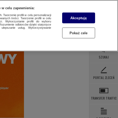
 POBRANIA
KONTAKT
 w celu zapewnienia:
 Tworzenie profili w celu personalizacji
Akceptuję
wanych treści. Tworzenie profili w celu
ci. Wykorzystanie profili do wyboru
Rozumienie odbiorców dzięki statystyce
ulepszanie usług. Wykorzystywanie
Pokaż cele
SZUKAJ
PORTAL ZLECEŃ
TRANSFER TRAFFIC