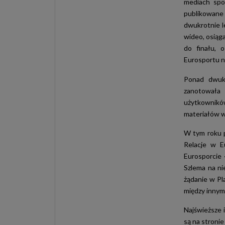
mediach spo
publikowane 
dwukrotnie l
wideo, osiąg
do finału, 
Eurosportu na
Ponad dwuk
zanotowała 
użytkownikó
materiałów w
W tym roku p
Relacje w E
Eurosporcie 
Szlema na ni
żądanie w Pl
między innymi
Najświeższe 
są na stroni