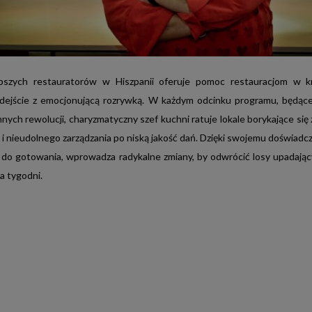
SHOW TV
Studiomed TV
M
HNICZNY
32%
PŁEĆ
59
IĘCZNY
1 943 154
WIEK
DOCHÓD NA
NKU A 20-59 C50K+
0,10%
GOSPODARSTWO
P
pszych restauratorów w Hiszpanii oferuje pomoc restauracjom w kr
dejście z emocjonującą rozrywką. W każdym odcinku programu, będąc
MIASTA POWYŻEJ 50
A 20-59 C50K+
384
TYS.
ych rewolucji, charyzmatyczny szef kuchni ratuje lokale borykające się
i i nieudolnego zarządzania po niską jakość dań. Dzięki swojemu doświad
 AFF, ADH%, DP: 6:00-25:59, COV A4+ DP: 2:00-25:59
 do gotowania, wprowadza radykalne zmiany, by odwrócić losy upadając
ka tygodni.
DOSTĘPNOŚĆ W PRODUKTACH