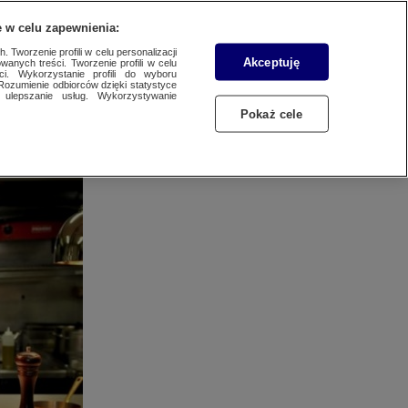
 POBRANIA
KONTAKT
 w celu zapewnienia:
 Tworzenie profili w celu personalizacji
Akceptuję
wanych treści. Tworzenie profili w celu
ci. Wykorzystanie profili do wyboru
WYBIERZ STACJĘ
Rozumienie odbiorców dzięki statystyce
ulepszanie usług. Wykorzystywanie
Pokaż cele
VN24
TX
rodnych
SZUKAJ
łasne grupy
GTV
ci, budując
artoonito
PORTAL ZLECEŃ
omedy Central
isney XD
X Comedy
TRANSFER TRAFFIC
ltra TV 4K
ELEWIZJA WTK