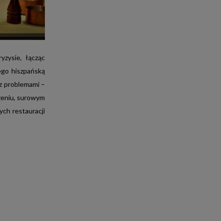
USIC BOX
E-FAKTURA
% MĘŻCZYZN
20-59
DOCHÓD
OWYŻEJ 3,5K
yzysie, łącząc
ego hiszpańską
42%
 z problemami –
czeniu, surowym
ych restauracji