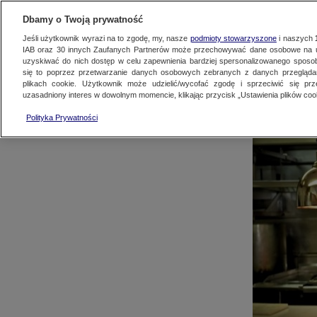
AKTUALNOŚCI
OFER
Dbamy o Twoją prywatność
Jeśli użytkownik wyrazi na to zgodę, my, nasze
podmioty stowarzyszone
i naszych
IAB oraz
30
innych Zaufanych Partnerów może przechowywać dane osobowe na ur
uzyskiwać do nich dostęp w celu zapewnienia bardziej spersonalizowanego sposo
się to poprzez przetwarzanie danych osobowych zebranych z danych przegląd
plikach cookie. Użytkownik może udzielić/wycofać zgodę i sprzeciwić się pr
uzasadniony interes w dowolnym momencie, klikając przycisk „Ustawienia plików cook
TVN
TVN 7
Polityka Prywatności
TVN24 BIS
EUROSPORT 
TVC Su
Discovery
Discovery His
programó
Animal Planet HD
TVN Style
MWE Netw
FOOD NETWORK
TVN Fabuła
Nick Jr.
Nickelodeon
Polsat Comedy Central Extra
Paramount N
National Geographic
Nat Geo Wild
Romance TV
Motowizja
Junior Channel
POGODA24.T