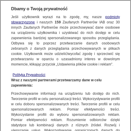
BIURO REKLAMY
TVN MEDIA
Dbamy o Twoją prywatność
77 TV
WYBIERZ STACJĘ
Jeśli użytkownik wyrazi na to zgodę, my, nasze
podmioty
stowarzyszone
i naszych
159
Zaufanych Partnerów IAB oraz
30
innych Zaufanych Partnerów może przechowywać dane osobowe
na urządzeniu użytkownika i uzyskiwać do nich dostęp w celu
TVN
TVN 7
zapewnienia bardziej spersonalizowanego sposobu przeglądania.
Odbywa się to poprzez przetwarzanie danych osobowych
TTV
METRO
zebranych z danych przeglądania przechowywanych w plikach
TVN24
TVN24 BIS
cookie. Użytkownik może udzielić/wycofać zgodę i sprzeciwić się
przetwarzaniu w oparciu o uzasadniony interes w dowolnym
TVC Super kanał rozrywkowo-serialowo-filmowy, który
EUROSPORT 1
EUROSPORT 2
momencie, klikając przycisk „Ustawienia plików cookie i reklam”.
zapewnia mieszankę różnorodnych programów.
Szeroka
TVN Turbo
DTX
oferta kabaretów, seriali
kryminalnych wzbogacona
Polityka Prywatności
Discovery
Discovery Historia
Wraz z naszymi partnerami przetwarzamy dane w celu
o
produkcje własne grupy MWE Networks. Kanał skupia się
na
zapewnienia:
Discovery Science
dostarczaniu unikalnej rozrywki i oryginalnych treści, budując
Discovery Life
Przechowywanie informacji na urządzeniu lub dostęp do nich.
zaangażowanie i lojalność widzów.
ID
Animal Planet HD
Tworzenie profili w celu personalizacji treści. Wykorzystywanie profili
w celu doboru spersonalizowanych treści. Tworzenie profili w celu
TVN Style
Travel Channel
WIĘCEJ INFORMACJI O KANALE
spersonalizowanych reklam. Pomiar efektywności treści.
Unikatowa produkcja, w ramach której prezentowane są
TLC
HGTV
Wykorzystanie profili do wyboru spersonalizowanych reklam.
Pomiar efektywności reklam. Rozumienie odbiorców dzięki
fragmenty nagrań wideo, które stały się hitami Internetu i
FOOD NETWORK
TVN Fabuła
statystyce lub kombinacji danych z różnych źródeł. Rozwój i
wywołały prawdziwą burzę. Każdy odcinek oferuje niezapomnianą
ulepszanie usług. Wykorzystywanie ograniczonych danych do