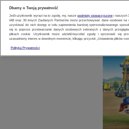
AKTUALNOŚCI
OFER
Dbamy o Twoją prywatność
Jeśli użytkownik wyrazi na to zgodę, my, nasze
podmioty stowarzyszone
i naszych
IAB oraz
30
innych Zaufanych Partnerów może przechowywać dane osobowe na ur
uzyskiwać do nich dostęp w celu zapewnienia bardziej spersonalizowanego sposo
się to poprzez przetwarzanie danych osobowych zebranych z danych przegląd
plikach cookie. Użytkownik może udzielić/wycofać zgodę i sprzeciwić się pr
uzasadniony interes w dowolnym momencie, klikając przycisk „Ustawienia plików cook
TVN
TVN 7
Polityka Prywatności
TVN24 BIS
EUROSPORT 
Nick Jr. to k
Discovery
Discovery His
bezpiecz
Animal Planet HD
TVN Style
kreskówe
FOOD NETWORK
TVN Fabuła
podstawy 
Nick Jr.
Nickelodeon
bohater
społecznymi o
Polsat Comedy Central Extra
Paramount N
National Geographic
Nat Geo Wild
Romance TV
Motowizja
Junior Channel
POGODA24.T