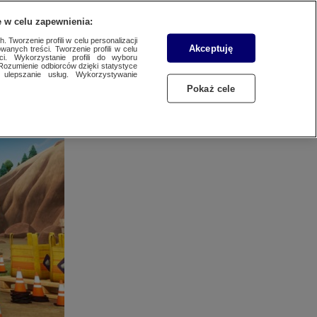
 POBRANIA
KONTAKT
 w celu zapewnienia:
 Tworzenie profili w celu personalizacji
Akceptuję
wanych treści. Tworzenie profili w celu
ci. Wykorzystanie profili do wyboru
WYBIERZ STACJĘ
Rozumienie odbiorców dzięki statystyce
ulepszanie usług. Wykorzystywanie
Pokaż cele
VN24
TX
ziców. Oferuje
SZUKAJ
taciami z
GTV
ą ćwiczyć
artoonito
 chemii, a
PORTAL ZLECEŃ
nościami
omedy Central
iego Patrolu
.
isney XD
X Comedy
TRANSFER TRAFFIC
ltra TV 4K
ELEWIZJA WTK