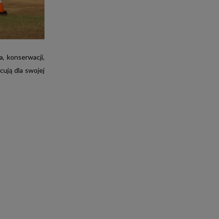
USIC BOX
E-FAKTURA
66% KOBIET
4-12
, konserwacji,
cują dla swojej
DOCHÓD
OWYŻEJ 3,5K
23%