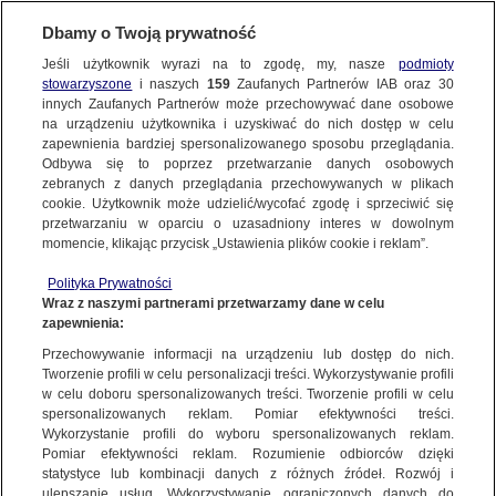
BIURO REKLAMY
TVN MEDIA
OFERTA
Dbamy o Twoją prywatność
Jeśli użytkownik wyrazi na to zgodę, my, nasze
podmioty
SPONSORING
stowarzyszone
i naszych
159
Zaufanych Partnerów IAB oraz
30
innych Zaufanych Partnerów może przechowywać dane osobowe
na urządzeniu użytkownika i uzyskiwać do nich dostęp w celu
Sponsoring to unikalne narzędzie pozwalające marce
zapewnienia bardziej spersonalizowanego sposobu przeglądania.
zbudować pożądany wizerunek i podkreślić najważniejsze
Odbywa się to poprzez przetwarzanie danych osobowych
cechy produktu. Dzięki możliwości precyzyjnego doboru
zebranych z danych przeglądania przechowywanych w plikach
cookie. Użytkownik może udzielić/wycofać zgodę i sprzeciwić się
kontekstu przekaz marki nabiera nowej jakości i brzmi w
przetwarzaniu w oparciu o uzasadniony interes w dowolnym
sposób dający się wyróżnić i zaistnieć w świadomości
momencie, klikając przycisk „Ustawienia plików cookie i reklam”.
konsumenta.
Polityka Prywatności
Nasze programy to możliwość ścisłego współdziałania siły
Wraz z naszymi partnerami przetwarzamy dane w celu
zapewnienia:
kontentu i charakteru marki na wielu płaszczyznach.
Standardowy 8 sec billboard sponsorski to wstęp do dalszego
Przechowywanie informacji na urządzeniu lub dostęp do nich.
Tworzenie profili w celu personalizacji treści. Wykorzystywanie profili
dialogu, zaangażowania i interakcji z widzem poprzez szerokie
w celu doboru spersonalizowanych treści. Tworzenie profili w celu
możliwości, jakie dają oferowane produkcje.
spersonalizowanych reklam. Pomiar efektywności treści.
Wykorzystanie profili do wyboru spersonalizowanych reklam.
Pomiar efektywności reklam. Rozumienie odbiorców dzięki
statystyce lub kombinacji danych z różnych źródeł. Rozwój i
WYBIERZ PAKIET:
ulepszanie usług. Wykorzystywanie ograniczonych danych do