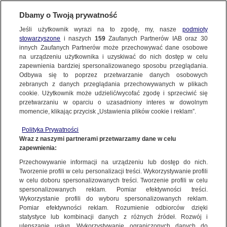
BIURO REKLAMY
TVN MEDIA
OFERTA
Dbamy o Twoją prywatność
Jeśli użytkownik wyrazi na to zgodę, my, nasze
podmioty
SPOTY
stowarzyszone
i naszych
159
Zaufanych Partnerów IAB oraz
30
innych Zaufanych Partnerów może przechowywać dane osobowe
na urządzeniu użytkownika i uzyskiwać do nich dostęp w celu
Oferta spotowa TVN Media została tak skonstruowana, aby
zapewnienia bardziej spersonalizowanego sposobu przeglądania.
umożliwiać realizację 3 kluczowych potrzeb komunikacji marki
Odbywa się to poprzez przetwarzanie danych osobowych
– szeroki zasięg, precyzyjne targetowanie i kontekstowe
zebranych z danych przeglądania przechowywanych w plikach
cookie. Użytkownik może udzielić/wycofać zgodę i sprzeciwić się
dotarcie z przekazem.
przetwarzaniu w oparciu o uzasadniony interes w dowolnym
momencie, klikając przycisk „Ustawienia plików cookie i reklam”.
Nasza oferta to:
Polityka Prywatności
SPRZEDAŻ CENNIKOWA
- gwarancja precyzyjnego doboru
Wraz z naszymi partnerami przetwarzamy dane w celu
pasma reklamowego pod kątem dopasowania do grupy
zapewnienia:
docelowej oraz kontekstu, którego poszukuje marka
Przechowywanie informacji na urządzeniu lub dostęp do nich.
SPRZEDAŻ PAKIETÓW GRP
- pewność osiągnięcia
Tworzenie profili w celu personalizacji treści. Wykorzystywanie profili
zaplanowanej ilości kontaktów z przekazem reklamowym
w celu doboru spersonalizowanych treści. Tworzenie profili w celu
spersonalizowanych reklam. Pomiar efektywności treści.
Klienta
Wykorzystanie profili do wyboru spersonalizowanych reklam.
PRODUKT MULTISCREEN
- pierwsze na polskim rynku
Pomiar efektywności reklam. Rozumienie odbiorców dzięki
narzędzie mediowe łączące cechy nowoczesnej konsumpcji
statystyce lub kombinacji danych z różnych źródeł. Rozwój i
ulepszanie usług. Wykorzystywanie ograniczonych danych do
treści video w jednej walucie telewizyjnych GRP A2054