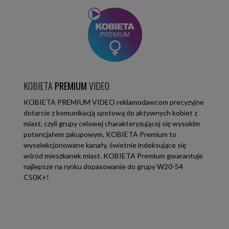
jakości
tworzony
jest
z
myślą
o
wymagającej
części widzów,
KOBIETA
PREMIUM
VIDEO
dzięki
KOBIETA PREMIUM VIDEO reklamodawcom precyzyjne
czemu
dotarcie z komunikacją spotową do aktywnych kobiet z
grupy
miast, czyli grupy celowej charakteryzującej się wysokim
docelowe
potencjałem zakupowym. KOBIETA Premium to
o
wyselekcjonowane kanały, świetnie indeksujące się
największym
wśród mieszkanek miast. KOBIETA Premium gwarantuje
potencjale
najlepsze na rynku dopasowanie do grupy W20-54
C50K+!
komercyjnym,
w
tak
dużej
skali,