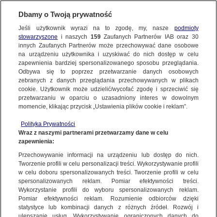
BIURO REKLAMY
TVN MEDIA
OFERTA
Dbamy o Twoją prywatność
NA WSPÓLNEJ
NA WSPÓLNEJ
Jeśli użytkownik wyrazi na to zgodę, my, nasze
podmioty
SPONSORING
stowarzyszone
i naszych
159
Zaufanych Partnerów IAB oraz
30
innych Zaufanych Partnerów może przechowywać dane osobowe
na urządzeniu użytkownika i uzyskiwać do nich dostęp w celu
Sponsoring to unikalne narzędzie pozwalające marce
zapewnienia bardziej spersonalizowanego sposobu przeglądania.
zbudować pożądany wizerunek i podkreślić najważniejsze
Odbywa się to poprzez przetwarzanie danych osobowych
cechy produktu. Dzięki możliwości precyzyjnego doboru
zebranych z danych przeglądania przechowywanych w plikach
cookie. Użytkownik może udzielić/wycofać zgodę i sprzeciwić się
kontekstu przekaz marki nabiera nowej jakości i brzmi w
przetwarzaniu w oparciu o uzasadniony interes w dowolnym
sposób dający się wyróżnić i zaistnieć w świadomości
momencie, klikając przycisk „Ustawienia plików cookie i reklam”.
konsumenta.
Polityka Prywatności
Nasze programy to możliwość ścisłego współdziałania siły
Wraz z naszymi partnerami przetwarzamy dane w celu
zapewnienia:
kontentu i charakteru marki na wielu płaszczyznach.
Standardowy 8 sec billboard sponsorski to wstęp do dalszego
Przechowywanie informacji na urządzeniu lub dostęp do nich.
Tworzenie profili w celu personalizacji treści. Wykorzystywanie profili
dialogu, zaangażowania i interakcji z widzem poprzez szerokie
w celu doboru spersonalizowanych treści. Tworzenie profili w celu
możliwości, jakie dają oferowane produkcje.
spersonalizowanych reklam. Pomiar efektywności treści.
Wykorzystanie profili do wyboru spersonalizowanych reklam.
Wiosenny sezon „Na Wspólnej” przyniesie widzom duże
Wiosenny sezon „Na Wspólnej” przyniesie widzom duże
Pomiar efektywności reklam. Rozumienie odbiorców dzięki
emocje, zaskakujące zwroty akcji i decyzje, które na trwałe
emocje, zaskakujące zwroty akcji i decyzje, które na trwałe
statystyce lub kombinacji danych z różnych źródeł. Rozwój i
WYBIERZ PAKIET:
ulepszanie usług. Wykorzystywanie ograniczonych danych do