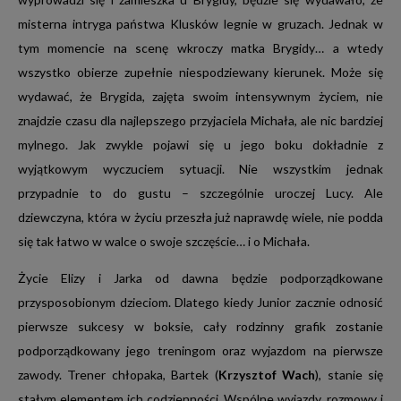
misterna intryga państwa Klusków legnie w gruzach. Jednak w
misterna intryga państwa Klusków legnie w gruzach. Jednak w
tym momencie na scenę wkroczy matka Brygidy… a wtedy
tym momencie na scenę wkroczy matka Brygidy… a wtedy
Sponsoring w TVN to najbardziej kontekstowe
wszystko obierze zupełnie niespodziewany kierunek. Może się
wszystko obierze zupełnie niespodziewany kierunek. Może się
powiązanie brandu z programem. Oferty sponsoringowe
zawierają billboardy sponsorskie przy samym programie,
wydawać, że Brygida, zajęta swoim intensywnym życiem, nie
wydawać, że Brygida, zajęta swoim intensywnym życiem, nie
jego zapowiedziach i ewentualnie zwiastunach.
znajdzie czasu dla najlepszego przyjaciela Michała, ale nic bardziej
znajdzie czasu dla najlepszego przyjaciela Michała, ale nic bardziej
mylnego. Jak zwykle pojawi się u jego boku dokładnie z
mylnego. Jak zwykle pojawi się u jego boku dokładnie z
wyjątkowym wyczuciem sytuacji. Nie wszystkim jednak
wyjątkowym wyczuciem sytuacji. Nie wszystkim jednak
przypadnie to do gustu – szczególnie uroczej Lucy. Ale
przypadnie to do gustu – szczególnie uroczej Lucy. Ale
dziewczyna, która w życiu przeszła już naprawdę wiele, nie podda
dziewczyna, która w życiu przeszła już naprawdę wiele, nie podda
się tak łatwo w walce o swoje szczęście… i o Michała.
się tak łatwo w walce o swoje szczęście… i o Michała.
Życie Elizy i Jarka od dawna będzie podporządkowane
Życie Elizy i Jarka od dawna będzie podporządkowane
przysposobionym dzieciom. Dlatego kiedy Junior zacznie odnosić
przysposobionym dzieciom. Dlatego kiedy Junior zacznie odnosić
pierwsze sukcesy w boksie, cały rodzinny grafik zostanie
pierwsze sukcesy w boksie, cały rodzinny grafik zostanie
podporządkowany jego treningom oraz wyjazdom na pierwsze
podporządkowany jego treningom oraz wyjazdom na pierwsze
zawody. Trener chłopaka, Bartek (
zawody. Trener chłopaka, Bartek (
Krzysztof Wach
Krzysztof Wach
), stanie się
), stanie się
stałym elementem ich codzienności. Wspólne wyjazdy, rozmowy i
stałym elementem ich codzienności. Wspólne wyjazdy, rozmowy i