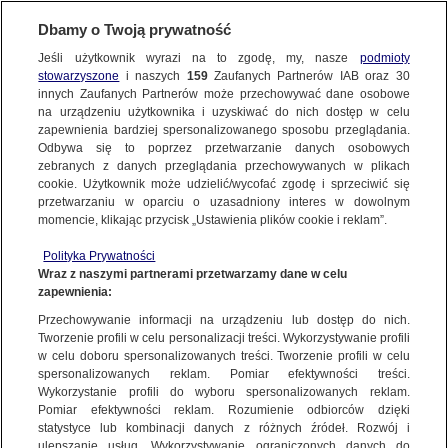
BIURO REKLAMY
TVN MEDIA
Dbamy o Twoją prywatność
DETEKTYWI
WYBIERZ STACJĘ
Jeśli użytkownik wyrazi na to zgodę, my, nasze
podmioty
stowarzyszone
i naszych
159
Zaufanych Partnerów IAB oraz
30
innych Zaufanych Partnerów może przechowywać dane osobowe
na urządzeniu użytkownika i uzyskiwać do nich dostęp w celu
TVN
TVN 7
zapewnienia bardziej spersonalizowanego sposobu przeglądania.
Odbywa się to poprzez przetwarzanie danych osobowych
TTV
METRO
zebranych z danych przeglądania przechowywanych w plikach
TVN24
TVN24 BIS
cookie. Użytkownik może udzielić/wycofać zgodę i sprzeciwić się
przetwarzaniu w oparciu o uzasadniony interes w dowolnym
TVN to jedna z najbardziej dynamicznie rozwijających się stacji
EUROSPORT 1
EUROSPORT 2
momencie, klikając przycisk „Ustawienia plików cookie i reklam”.
telewizyjnych w Europie. TVN oferuje wysokiej jakości
TVN Turbo
DTX
programy rozrywkowe oraz wiarygodne, rzetelne i niezależne
Polityka Prywatności
Discovery
Discovery Historia
Wraz z naszymi partnerami przetwarzamy dane w celu
audycje informacyjne i publicystyczne. Wyróżniana i
zapewnienia:
Discovery Science
nominowana do wielu nagród jest postrzegana jako telewizja
Discovery Life
Przechowywanie informacji na urządzeniu lub dostęp do nich.
nowatorska, wyznaczająca nowe trendy na polskim rynku
ID
Animal Planet HD
Tworzenie profili w celu personalizacji treści. Wykorzystywanie profili
medialnym. Atrakcyjna oferta programowa TVN tworzy
w celu doboru spersonalizowanych treści. Tworzenie profili w celu
TVN Style
Travel Channel
wizerunek nowoczesnej, dynamicznej i innowacyjnej telewizji.
spersonalizowanych reklam. Pomiar efektywności treści.
TLC
HGTV
Widzowie postrzegają TVN jako stację, która kreuje gwiazdy, a
Wykorzystanie profili do wyboru spersonalizowanych reklam.
Pomiar efektywności reklam. Rozumienie odbiorców dzięki
jednocześnie jest im bliska, inspirująca i prawdziwa.
Wiosenny sezon „Detektywów”
FOOD NETWORK
TVN Fabuła
statystyce lub kombinacji danych z różnych źródeł. Rozwój i
przyniesie widzom nowe, emocjonujące i trzymające w
ulepszanie usług. Wykorzystywanie ograniczonych danych do