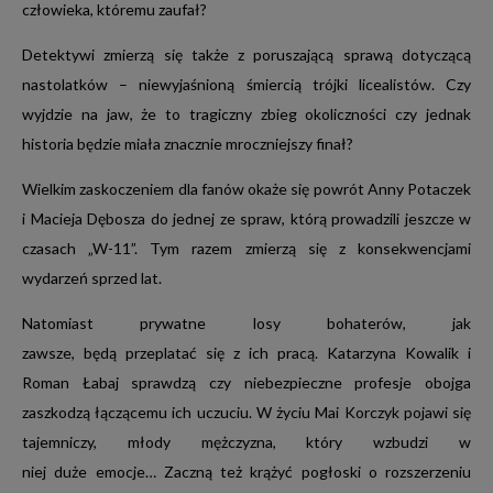
SHOW TV
Studiomed TV
SPOTY
człowieka, któremu zaufał?
MUSIC BOX
MIXTAPE
Detektywi zmierzą się także z poruszającą sprawą dotyczącą
CTV
nastolatków – niewyjaśnioną śmiercią trójki licealistów. Czy
wyjdzie na jaw, że to tragiczny zbieg okoliczności czy jednak
historia będzie miała znacznie mroczniejszy finał?
SPONSORING
Wielkim zaskoczeniem dla fanów okaże się powrót Anny Potaczek
i Macieja Dębosza do jednej ze spraw, którą prowadzili jeszcze w
czasach „W-11”. Tym razem zmierzą się z konsekwencjami
wydarzeń sprzed lat.
Natomiast prywatne losy bohaterów, jak
zawsze, będą przeplatać się z ich pracą. Katarzyna Kowalik i
Roman Łabaj sprawdzą czy niebezpieczne profesje obojga
zaszkodzą łączącemu ich uczuciu. W życiu Mai Korczyk pojawi się
OFERTA PROGRAMOWA
tajemniczy, młody mężczyzna, który wzbudzi w
niej duże emocje… Zaczną też krążyć pogłoski o rozszerzeniu