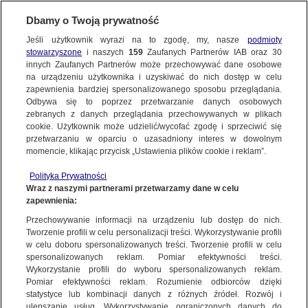
BIURO REKLAMY
TVN MEDIA
Dbamy o Twoją prywatność
CO ZA TYDZIEŃ
WYBIERZ STACJĘ
Jeśli użytkownik wyrazi na to zgodę, my, nasze
podmioty
stowarzyszone
i naszych
159
Zaufanych Partnerów IAB oraz
30
innych Zaufanych Partnerów może przechowywać dane osobowe
na urządzeniu użytkownika i uzyskiwać do nich dostęp w celu
TVN
TVN 7
zapewnienia bardziej spersonalizowanego sposobu przeglądania.
Odbywa się to poprzez przetwarzanie danych osobowych
TTV
METRO
zebranych z danych przeglądania przechowywanych w plikach
TVN24
TVN24 BIS
cookie. Użytkownik może udzielić/wycofać zgodę i sprzeciwić się
przetwarzaniu w oparciu o uzasadniony interes w dowolnym
TVN to jedna z najbardziej dynamicznie rozwijających się stacji
EUROSPORT 1
EUROSPORT 2
momencie, klikając przycisk „Ustawienia plików cookie i reklam”.
telewizyjnych w Europie. TVN oferuje wysokiej jakości
TVN Turbo
DTX
programy rozrywkowe oraz wiarygodne, rzetelne i niezależne
Polityka Prywatności
Discovery
Discovery Historia
Wraz z naszymi partnerami przetwarzamy dane w celu
audycje informacyjne i publicystyczne. Wyróżniana i
zapewnienia:
Discovery Science
nominowana do wielu nagród jest postrzegana jako telewizja
Discovery Life
Przechowywanie informacji na urządzeniu lub dostęp do nich.
nowatorska, wyznaczająca nowe trendy na polskim rynku
ID
Animal Planet HD
Tworzenie profili w celu personalizacji treści. Wykorzystywanie profili
medialnym. Atrakcyjna oferta programowa TVN tworzy
w celu doboru spersonalizowanych treści. Tworzenie profili w celu
TVN Style
Travel Channel
wizerunek nowoczesnej, dynamicznej i innowacyjnej telewizji.
spersonalizowanych reklam. Pomiar efektywności treści.
TLC
HGTV
Widzowie postrzegają TVN jako stację, która kreuje gwiazdy, a
Wykorzystanie profili do wyboru spersonalizowanych reklam.
Pomiar efektywności reklam. Rozumienie odbiorców dzięki
jednocześnie jest im bliska, inspirująca i prawdziwa.
FOOD NETWORK
TVN Fabuła
Ćwierć wieku na antenie i wciąż na szczycie. „Co za tydzień” –
statystyce lub kombinacji danych z różnych źródeł. Rozwój i
ulepszanie usług. Wykorzystywanie ograniczonych danych do