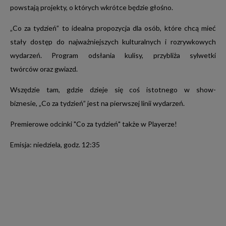
SHOW TV
Studiomed TV
SPOTY
powstają projekty, o których wkrótce będzie głośno.
MUSIC BOX
MIXTAPE
„Co za tydzień” to idealna propozycja dla osób, które chcą mieć
CTV
stały dostęp do najważniejszych kulturalnych i rozrywkowych
wydarzeń. Program odsłania kulisy, przybliża sylwetki
twórców oraz gwiazd.
SPONSORING
Wszędzie tam, gdzie dzieje się coś istotnego w show-
biznesie, „Co za tydzień” jest na pierwszej linii wydarzeń.
Premierowe odcinki "Co za tydzień" także w Playerze!
Emisja: niedziela, godz. 12:35
OFERTA PROGRAMOWA