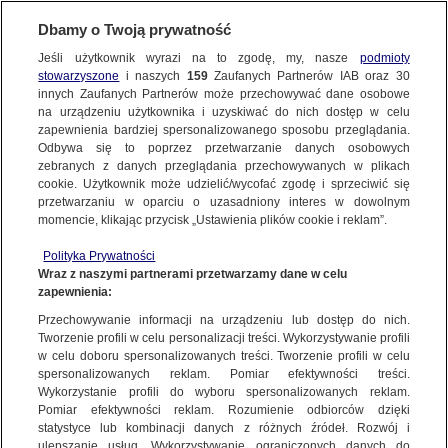
BIURO REKLAMY
TVN MEDIA
Dbamy o Twoją prywatność
KRYMINALNE ZAGADKI MAZUR
WYBIERZ STACJĘ
Jeśli użytkownik wyrazi na to zgodę, my, nasze
podmioty
stowarzyszone
i naszych
159
Zaufanych Partnerów IAB oraz
30
innych Zaufanych Partnerów może przechowywać dane osobowe
na urządzeniu użytkownika i uzyskiwać do nich dostęp w celu
TVN
TVN 7
zapewnienia bardziej spersonalizowanego sposobu przeglądania.
Odbywa się to poprzez przetwarzanie danych osobowych
TTV
METRO
zebranych z danych przeglądania przechowywanych w plikach
TVN24
TVN24 BIS
cookie. Użytkownik może udzielić/wycofać zgodę i sprzeciwić się
przetwarzaniu w oparciu o uzasadniony interes w dowolnym
Romance TV – Czas na Uczucia
EUROSPORT 1
EUROSPORT 2
momencie, klikając przycisk „Ustawienia plików cookie i reklam”.
TVN Turbo
DTX
Namiętna miłość, paląca zazdrość i wzruszające pojednania –
Polityka Prywatności
Discovery
Discovery Historia
Wraz z naszymi partnerami przetwarzamy dane w celu
Romance TV
zaprasza w świat związków międzyludzkich,
zapewnienia:
Discovery Science
które zawsze są zaskakujące i niepowtarzalne. Programy
Discovery Life
Przechowywanie informacji na urządzeniu lub dostęp do nich.
Romance TV zapewniają widzom relaks i odprężenie, wartości
ID
Animal Planet HD
Tworzenie profili w celu personalizacji treści. Wykorzystywanie profili
nie do przecenienia w dzisiejszym świecie. Środowisko
w celu doboru spersonalizowanych treści. Tworzenie profili w celu
TVN Style
Travel Channel
programowe: pozytywne, pełne emocji i wrażeń, akcja
spersonalizowanych reklam. Pomiar efektywności treści.
Nowa, emocjonująca seria detektywistyczna „Kryminalne zagadki
TLC
HGTV
większości produkcji prezentowanych na naszej antenie dzieje
Wykorzystanie profili do wyboru spersonalizowanych reklam.
Pomiar efektywności reklam. Rozumienie odbiorców dzięki
się współcześnie.
Mazur”. Główną bohaterką jest Viktoria Wex, technik
FOOD NETWORK
TVN Fabuła
statystyce lub kombinacji danych z różnych źródeł. Rozwój i
kryminalistyki, która przyjeżdża z Berlina do rodzinnego
ulepszanie usług. Wykorzystywanie ograniczonych danych do