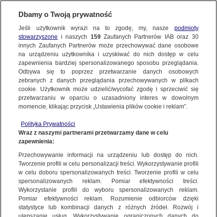
BIURO REKLAMY
TVN MEDIA
AKTUALNOŚCI
Dbamy o Twoją prywatność
Jeśli użytkownik wyrazi na to zgodę, my, nasze
podmioty
stowarzyszone
i naszych
159
Zaufanych Partnerów IAB oraz
30
innych Zaufanych Partnerów może przechowywać dane osobowe
na urządzeniu użytkownika i uzyskiwać do nich dostęp w celu
zapewnienia bardziej spersonalizowanego sposobu przeglądania.
Odbywa się to poprzez przetwarzanie danych osobowych
zebranych z danych przeglądania przechowywanych w plikach
cookie. Użytkownik może udzielić/wycofać zgodę i sprzeciwić się
przetwarzaniu w oparciu o uzasadniony interes w dowolnym
momencie, klikając przycisk „Ustawienia plików cookie i reklam”.
Polityka Prywatności
Wraz z naszymi partnerami przetwarzamy dane w celu
zapewnienia:
Przechowywanie informacji na urządzeniu lub dostęp do nich.
Tworzenie profili w celu personalizacji treści. Wykorzystywanie profili
w celu doboru spersonalizowanych treści. Tworzenie profili w celu
spersonalizowanych reklam. Pomiar efektywności treści.
07.02.2022
Wykorzystanie profili do wyboru spersonalizowanych reklam.
BAJKOWE WALENTYNKI Z ROMANCE TV
Pomiar efektywności reklam. Rozumienie odbiorców dzięki
statystyce lub kombinacji danych z różnych źródeł. Rozwój i
PREMIUM TV
ROMANCE TV
ulepszanie usług. Wykorzystywanie ograniczonych danych do