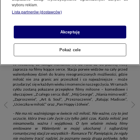
wyboru reklam.
Lista partnerów (dostawców)
W lutym, miesiącu miłości i namiętności, kanał Romance TV
przygotował specjalną ramówkę z okazji Walentynek. Nie tylko
zakochane pary, ale wszyscy widzowie marzący o wielkim i
Akceptuję
spełnionym uczuciu, będą mogli obejrzeć przepiękne filmy z
pozytywnym, miłosnym przesłaniem. Stacja zaprasza na
całodniowe maratony filmowe przed oraz w same Walentynki.
Pokaż cele
Niedziela 13 lutego i poniedziałek 14 lutego zapowiadają się
prawdziwie magicznie!
W niedzielę 13 lutego Romance TV od rana aż do później nocy
zaprasza na filmy kojące serce. Stacja porwie widzów na cały przed
walentynkowy dzień do krainy nieograniczonych możliwości, gdzie
miłość nie zna granic ani przeszkód i co najważniejsze - może
przydarzyć się w każdym wieku i momencie naszego życia. W ramach
cyklu zostaną pokazane przepiękne filmy miłosne – komediowe i
obyczajowe: „Z całego serca: ślub”, „Mój George”, „Niania mimo woli”,
„Zaproszenie”, „Art & Soul”, „Przeznaczenie”, „Ratując Madison”,
„Ucieczka w miłość” oraz „Pan Hoppy i żółwie”.
- Nie ma nic ważniejszego w świecie niż miłość. Nie ważne, czy to jest
uczucie, która trwa całe życie czy tylko jakiś czas. Każda miłość jest
niesamowita, ważna i wyjątkowa. O tym właśnie mówią filmy
emitowane w Walentynki w mojej ukochanej i najbardziej
romantycznej stacji ze wszystkich - Romance TV. Pamiętajcie, że nigdy
nie możemy tracić nadziei, że poznamy swoją drugą połówkę, tylko