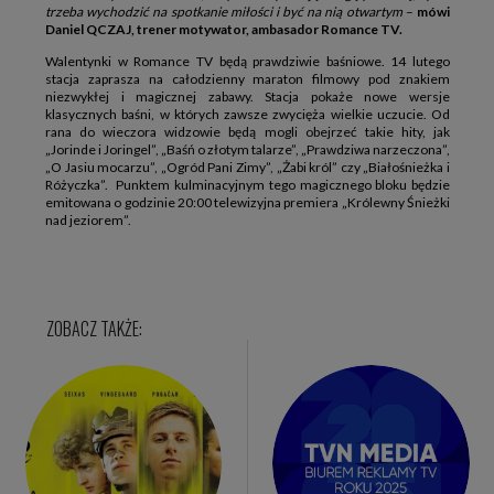
trzeba wychodzić na spotkanie miłości i być na nią otwartym
–
mówi
Daniel QCZAJ, trener motywator, ambasador Romance TV.
Walentynki w Romance TV będą prawdziwie baśniowe. 14 lutego
stacja zaprasza na całodzienny maraton filmowy pod znakiem
niezwykłej i magicznej zabawy. Stacja pokaże nowe wersje
klasycznych baśni, w których zawsze zwycięża wielkie uczucie. Od
rana do wieczora widzowie będą mogli obejrzeć takie hity, jak
„Jorinde i Joringel”, „Baśń o złotym talarze”, „Prawdziwa narzeczona”,
„O Jasiu mocarzu”, „Ogród Pani Zimy”, „Żabi król” czy „Białośnieżka i
Różyczka”. Punktem kulminacyjnym tego magicznego bloku będzie
emitowana o godzinie 20:00 telewizyjna premiera „Królewny Śnieżki
nad jeziorem”.