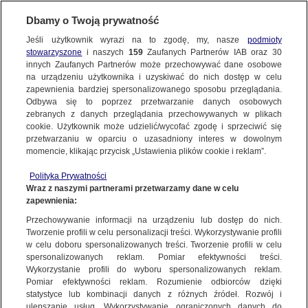
BIURO REKLAMY
TVN MEDIA
Dbamy o Twoją prywatność
ŚLEPNĄC OD ŚWIATEŁ
WYBIERZ STACJĘ
Jeśli użytkownik wyrazi na to zgodę, my, nasze
podmioty
stowarzyszone
i naszych
159
Zaufanych Partnerów IAB oraz
30
innych Zaufanych Partnerów może przechowywać dane osobowe
na urządzeniu użytkownika i uzyskiwać do nich dostęp w celu
TVN
TVN 7
zapewnienia bardziej spersonalizowanego sposobu przeglądania.
Odbywa się to poprzez przetwarzanie danych osobowych
TTV
METRO
zebranych z danych przeglądania przechowywanych w plikach
TVN24
TVN24 BIS
cookie. Użytkownik może udzielić/wycofać zgodę i sprzeciwić się
przetwarzaniu w oparciu o uzasadniony interes w dowolnym
Polskie i hollywoodzkie filmy kinowe, seriale kryminalne i
EUROSPORT 1
EUROSPORT 2
momencie, klikając przycisk „Ustawienia plików cookie i reklam”.
obyczajowe oraz programy dokumentalne to trzy filary oferty
TVN Turbo
DTX
programowej telewizji Metro. Stacja dostępna jest bezpłatnie
Polityka Prywatności
Discovery
Discovery Historia
Wraz z naszymi partnerami przetwarzamy dane w celu
w ramach naziemnej telewizji cyfrowej oraz u operatorów
zapewnienia:
Discovery Science
kablowych i satelitarnych. Wśród propozycji programowych
Discovery Life
Przechowywanie informacji na urządzeniu lub dostęp do nich.
widzowie mogą znaleźć również fascynujące serie
ID
Animal Planet HD
Tworzenie profili w celu personalizacji treści. Wykorzystywanie profili
dokumentalne.
w celu doboru spersonalizowanych treści. Tworzenie profili w celu
TVN Style
Travel Channel
spersonalizowanych reklam. Pomiar efektywności treści.
WIĘCEJ INFORMACJI O KANALE
Nagrodzony Orłem za najlepszy filmowy serial fabularny. „Ślepnąc
TLC
HGTV
Wykorzystanie profili do wyboru spersonalizowanych reklam.
Pomiar efektywności reklam. Rozumienie odbiorców dzięki
od świateł” to kultowy polski serial, oparty na bestsellerowej
FOOD NETWORK
TVN Fabuła
statystyce lub kombinacji danych z różnych źródeł. Rozwój i
powieści Jakuba Żulczyka. Opowiada o siedmiu dniach z życia
ulepszanie usług. Wykorzystywanie ograniczonych danych do