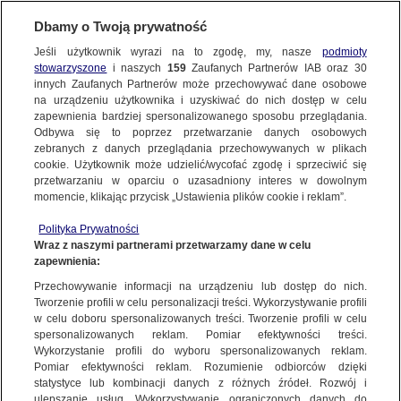
BIURO REKLAMY
TVN MEDIA
Dbamy o Twoją prywatność
NIELEGALNI
WYBIERZ STACJĘ
Jeśli użytkownik wyrazi na to zgodę, my, nasze
podmioty
stowarzyszone
i naszych
159
Zaufanych Partnerów IAB oraz
30
innych Zaufanych Partnerów może przechowywać dane osobowe
na urządzeniu użytkownika i uzyskiwać do nich dostęp w celu
TVN
TVN 7
zapewnienia bardziej spersonalizowanego sposobu przeglądania.
Odbywa się to poprzez przetwarzanie danych osobowych
TTV
METRO
zebranych z danych przeglądania przechowywanych w plikach
TVN24
TVN24 BIS
cookie. Użytkownik może udzielić/wycofać zgodę i sprzeciwić się
przetwarzaniu w oparciu o uzasadniony interes w dowolnym
Polskie i hollywoodzkie filmy kinowe, seriale kryminalne i
EUROSPORT 1
EUROSPORT 2
momencie, klikając przycisk „Ustawienia plików cookie i reklam”.
obyczajowe oraz programy dokumentalne to trzy filary oferty
TVN Turbo
DTX
programowej telewizji Metro. Stacja dostępna jest bezpłatnie
Polityka Prywatności
Discovery
Discovery Historia
Wraz z naszymi partnerami przetwarzamy dane w celu
w ramach naziemnej telewizji cyfrowej oraz u operatorów
zapewnienia:
Discovery Science
kablowych i satelitarnych. Wśród propozycji programowych
Discovery Life
Przechowywanie informacji na urządzeniu lub dostęp do nich.
widzowie mogą znaleźć również fascynujące serie
ID
Animal Planet HD
Tworzenie profili w celu personalizacji treści. Wykorzystywanie profili
dokumentalne.
w celu doboru spersonalizowanych treści. Tworzenie profili w celu
TVN Style
Travel Channel
spersonalizowanych reklam. Pomiar efektywności treści.
WIĘCEJ INFORMACJI O KANALE
Polski serial szpiegowski, który odsłania kulisy pracy elitarnej
TLC
HGTV
Wykorzystanie profili do wyboru spersonalizowanych reklam.
Pomiar efektywności reklam. Rozumienie odbiorców dzięki
komórki wywiadu RP. Konrad Wolski, szef wydziału Q, odkrywa
FOOD NETWORK
TVN Fabuła
statystyce lub kombinacji danych z różnych źródeł. Rozwój i
planowany zamach terrorystyczny w Szwecji, którego ślady
ulepszanie usług. Wykorzystywanie ograniczonych danych do