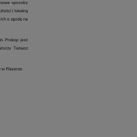
i nowe sposoby
łości i lokalną
 ich o zgodę na
in Prokop jest
atorzy Tomasz
ż w Playerze.