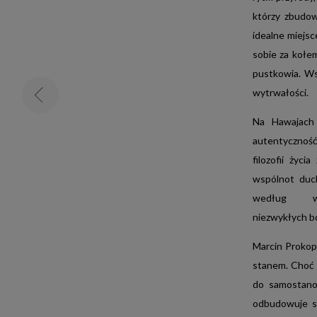
którzy zbudow
idealne miejsc
sobie za kołe
pustkowia. Ws
wytrwałości.
Na Hawajach 
autentyczność.
filozofii życ
KOBIETA
PR
wspólnot duch
według w
KOBIETA PRE
niezwykłych b
aktywnych ko
zakupowym. K
Marcin Prokop 
mieszkanek 
54 C50K+!
stanem. Choć 
do samostano
odbudowuje się