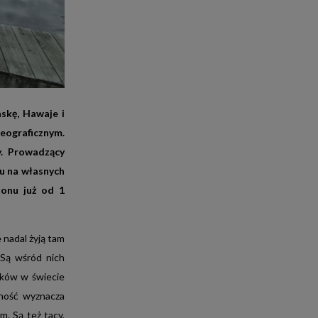
E-FAKTURA
skę, Hawaje i
eograficznym.
y. Prowadzący
iu na własnych
zonu już od 1
 nadal żyją tam
. Są wśród nich
dków w świecie
ność wyznacza
m. Są też tacy,