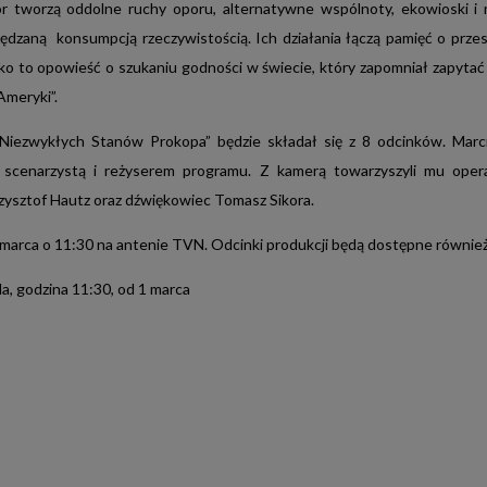
r tworzą oddolne ruchy oporu, alternatywne wspólnoty, ekowioski 
wymagającej
ędzaną konsumpcją rzeczywistością. Ich działania łączą pamięć o przesz
części widzów,
dzięki
o to opowieść o szukaniu godności w świecie, który zapomniał zapytać
czemu
 Ameryki”.
grupy
docelowe
iezwykłych Stanów Prokopa” będzie składał się z 8 odcinków. Marc
o
 scenarzystą i reżyserem programu. Z kamerą towarzyszyli mu oper
największym
rzysztof Hautz oraz dźwiękowiec Tomasz Sikora.
potencjale
komercyjnym,
 marca o 11:30 na antenie TVN. Odcinki produkcji będą dostępne równie
w
ela, godzina 11:30, od 1 marca
tak
dużej
skali,
można
znaleźć
jedynie
w
stacji