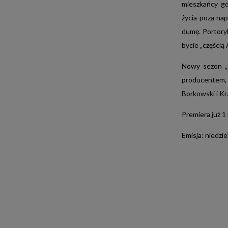
mieszkańcy gó
życia poza nap
dumę. Portoryk
bycie „częścią
Nowy sezon „N
producentem,
Borkowski i K
Premiera już 1
Emisja: niedzi