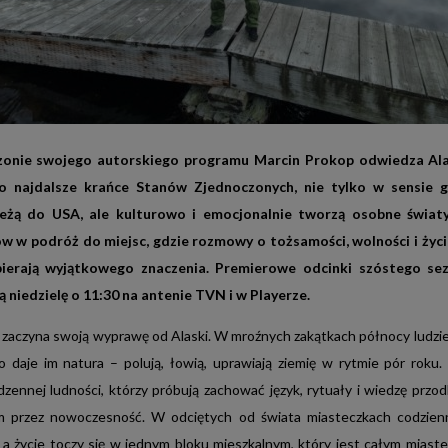
ZASIĘG
ZASIĘG
DEMOGRAFIA
ZASIĘG
PRIME
NAJWYŻSZA
nie swojego autorskiego programu Marcin Prokop odwiedza Ala
JAKOŚĆ,
ZASIĘG
RODZINA
ZASIĘG
VIDEO
o najdalsze krańce Stanów Zjednoczonych, nie tylko w sensie g
I
ależą do USA, ale kulturowo i emocjonalnie tworzą osobne świat
TOP
AFFINITY
ZASIĘG
w w podróż do miejsc, gdzie rozmowy o tożsamości, wolności i życ
DOROŚLI
VIDEO
COV:
ierają wyjątkowego znaczenia. Premierowe odcinki szóstego se
78%
TVN
AFF: 142
 niedzielę o 11:30 na antenie TVN i w Playerze.
ZASIĘG
jako
KOBIETA
Dane:
+
Dane NAM: Q2 2026, W20-
NAM,
stacja
zaczyna swoją wyprawę od Alaski. W mroźnych zakątkach północy ludzie
54 C50K+, 06:00-25:59
Q2
o
o daje im natura – polują, łowią, uprawiają ziemię w rytmie pór roku
2026,
ZASIĘG
najwyższym
MĘŻCZYZNA
M 20-
zennej ludności, którzy próbują zachować język, rytuały i wiedzę przo
VIDEO
59,
udziale
02:00-
 przez nowoczesność. W odciętych od świata miasteczkach codzien
w
25:59,
 a życie toczy się w jednym bloku mieszkalnym, który jest całym miaste