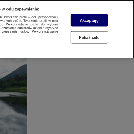
 POBRANIA
KONTAKT
 w celu zapewnienia:
 Tworzenie profili w celu personalizacji
Akceptuję
wanych treści. Tworzenie profili w celu
ci. Wykorzystanie profili do wyboru
Rozumienie odbiorców dzięki statystyce
ulepszanie usług. Wykorzystywanie
Pokaż cele
owych potrzeb
przekazem.
SZUKAJ
od kątem
PORTAL ZLECEŃ
ów z
y nowoczesnej
TRANSFER TRAFFIC