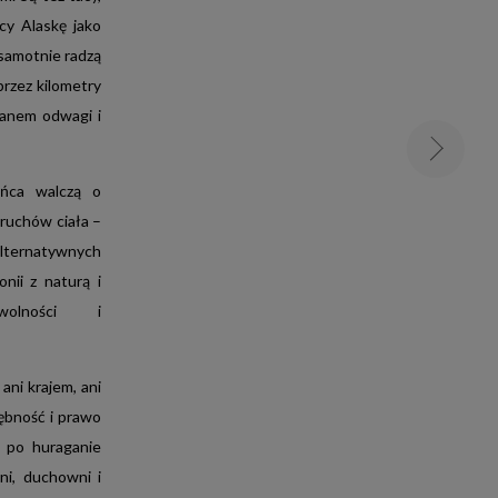
cy Alaskę jako
 samotnie radzą
rzez kilometry
ianem odwagi i
ańca walczą o
 ruchów ciała –
alternatywnych
nii z naturą i
olności i
tową do
ałem
ię wśród
ani krajem, ani
o grupy W20-
ębność i prawo
 po huraganie
zni, duchowni i