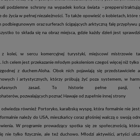
rynku
DayParts
ali podziemne schrony na wypadek końca świata – preppersi traktują
i
o
e do życia w pełnej niezależności. To także opowieść o kobietach, które
ogólnopolskim
m podbiegunowym oraz surferach ścigających arktyczną falę przypływu p
zasięgu
zystko to składa się na obraz miejsca, gdzie każdy dzień jest sprawdz
od
lat
przyciąga
z kolei, w sercu komercyjnej turystyki, miejscowi mistrzowie t
przed
 Ich celem jest przekazanie młodym pokoleniom czegoś więcej niż tylko
telewizory
ia zgodnej z duchem Aloha. Obok nich pojawiają się przedstawiciele 
miliony
EMIUM
VIDEO
owych i artystycznych, którzy próbują żyć poza systemem, w harmo
widzów.
Kontent
łasnych zasad. To historie pełne pasji, w
MIUM VIDEO reklamodawcom precyzyjne dotarcie z komunikacją spo
najwyższej
ohaterów, pozwalających poznać Hawaje od zupełnie innej strony
biet z miast, czyli grupy celowej charakteryzującej się wysokim potencj
jakości
OBIETA Premium to wyselekcjonowane kanały, świetnie indeksujące s
tworzony
odwiedza również Portoryko, karaibską wyspę, która formalnie nie jest 
miast. KOBIETA Premium gwarantuje najlepsze na rynku dopasowanie d
jest
formalnie należy do USA, mieszkańcy coraz głośniej walczą o swoją odr
z
wienia. W programie prowadzący spotka się ze społecznością, która
myślą
 nie tylko fizycznie, ale też duchowo. Młodzi aktywiści, artyści ulic
o