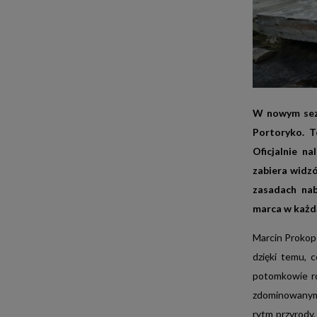
KOBIETA
PREMIUM
VIDEO
W nowym sezo
TVN MEDIA
MIASTA
PREMIUM
VIDEO
Portoryko. T
Oficjalnie n
DZIECKO
PREMIUM
zabiera widzó
BIURO REKLAMY
zasadach nab
MŁODZI
PREMIUM
VIDEO
marca w każdą
DZIEWCZYNKA
PREMIUM
Marcin Prokop 
dzięki temu, c
CHŁOPIEC
PREMIUM
potomkowie rd
zdominowanym
JUNIOR
PREMIUM
rytm przyrody,