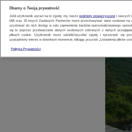
AKTUALNOŚCI
OFER
Dbamy o Twoją prywatność
Jeśli użytkownik wyrazi na to zgodę, my, nasze
podmioty stowarzyszone
i naszych
IAB oraz
30
innych Zaufanych Partnerów może przechowywać dane osobowe na ur
uzyskiwać do nich dostęp w celu zapewnienia bardziej spersonalizowanego sposo
się to poprzez przetwarzanie danych osobowych zebranych z danych przegląd
plikach cookie. Użytkownik może udzielić/wycofać zgodę i sprzeciwić się pr
uzasadniony interes w dowolnym momencie, klikając przycisk „Ustawienia plików cook
Oferta spoto
Polityka Prywatności
komunikac
SPRZE
SP
PRODUKT M