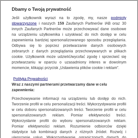
BIURO REKLAMY
TVN MEDIA
Dbamy o Twoją prywatność
WYBIERZ STACJĘ
Jeśli użytkownik wyrazi na to zgodę, my, nasze
podmioty
stowarzyszone
i naszych
159
Zaufanych Partnerów IAB oraz
30
innych Zaufanych Partnerów może przechowywać dane osobowe
na urządzeniu użytkownika i uzyskiwać do nich dostęp w celu
TVN
TVN 7
zapewnienia bardziej spersonalizowanego sposobu przeglądania.
Odbywa się to poprzez przetwarzanie danych osobowych
TTV
METRO
zebranych z danych przeglądania przechowywanych w plikach
TVN24
TVN24 BIS
cookie. Użytkownik może udzielić/wycofać zgodę i sprzeciwić się
przetwarzaniu w oparciu o uzasadniony interes w dowolnym
Disney Junior jest mieszanką niezwykłych opowieści dla
EUROSPORT 1
EUROSPORT 2
momencie, klikając przycisk „Ustawienia plików cookie i reklam”.
najmłodszych. Seriale Disney Junior to rozrywka z elementami
TVN Turbo
DTX
edukacyjnymi w towarzystwie ulubionych postaci Disneya.
Polityka Prywatności
Discovery
Discovery Historia
Wraz z naszymi partnerami przetwarzamy dane w celu
Kontent stacji obejmuje telewizję oraz digital – szerokie
zapewnienia:
Discovery Science
możliwości komunikacji w kanałach YouTube Disneya!
Discovery Life
Przechowywanie informacji na urządzeniu lub dostęp do nich.
ID
Animal Planet HD
WIĘCEJ INFORMACJI O KANALE
Tworzenie profili w celu personalizacji treści. Wykorzystywanie profili
w celu doboru spersonalizowanych treści. Tworzenie profili w celu
TVN Style
Travel Channel
spersonalizowanych reklam. Pomiar efektywności treści.
TLC
HGTV
Wykorzystanie profili do wyboru spersonalizowanych reklam.
Pomiar efektywności reklam. Rozumienie odbiorców dzięki
FOOD NETWORK
TVN Fabuła
PARAMETRY MEDIOWE
PROFIL WIDZA
statystyce lub kombinacji danych z różnych źródeł. Rozwój i
ulepszanie usług. Wykorzystywanie ograniczonych danych do