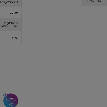
USIC BOX
E-FAKTURA
% MĘŻCZYZN
20-59
DOCHÓD
OWYŻEJ 3,5K
40%