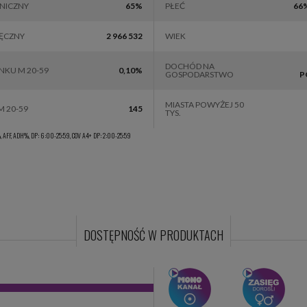
SHOW TV
Studiomed TV
M
HNICZNY
65%
PŁEĆ
66
IĘCZNY
2 966 532
WIEK
DOCHÓD NA
NKU M 20-59
0,10%
GOSPODARSTWO
P
MIASTA POWYŻEJ 50
M 20-59
145
TYS.
 AFF, ADH%, DP: 6:00-25:59, COV A4+ DP: 2:00-25:59
DOSTĘPNOŚĆ W PRODUKTACH