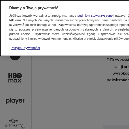
AKTUALNOŚCI
OFER
Dbamy o Twoją prywatność
Jeśli użytkownik wyrazi na to zgodę, my, nasze
podmioty stowarzyszone
i naszych
IAB oraz
30
innych Zaufanych Partnerów może przechowywać dane osobowe na ur
uzyskiwać do nich dostęp w celu zapewnienia bardziej spersonalizowanego sposo
się to poprzez przetwarzanie danych osobowych zebranych z danych przegląd
plikach cookie. Użytkownik może udzielić/wycofać zgodę i sprzeciwić się pr
uzasadniony interes w dowolnym momencie, klikając przycisk „Ustawienia plików cook
TVN
TVN 7
Polityka Prywatności
TVN24 BIS
EUROSPORT 
DTX to kanał
Discovery
Discovery His
stacji p
Animal Planet HD
TVN Style
„wysokook
FOOD NETWORK
TVN Fabuła
poświęcone s
Nick Jr.
Nickelodeon
Polsat Comedy Central Extra
Paramount N
National Geographic
Nat Geo Wild
Romance TV
Motowizja
Junior Channel
POGODA24.T