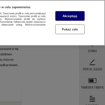
 POBRANIA
KONTAKT
 w celu zapewnienia:
 Tworzenie profili w celu personalizacji
Akceptuję
wanych treści. Tworzenie profili w celu
ci. Wykorzystanie profili do wyboru
WYBIERZ STACJĘ
Rozumienie odbiorców dzięki statystyce
ulepszanie usług. Wykorzystywanie
Pokaż cele
VN24
TX
azywane w tej
SZUKAJ
dodatkiem
GTV
ty, którym
artoonito
 wędkarstwem.
PORTAL ZLECEŃ
omedy Central
isney XD
X Comedy
TRANSFER TRAFFIC
ltra TV 4K
ELEWIZJA WTK