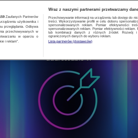
TA
MEDIA
DO
Wraz z naszymi partnerami przetwarzamy dane
KRYTERIA TARGETOWANIA
159
Zaufanych Partnerów
Przechowywanie informacji na urządzeniu lub dostęp do nich.
treści. Wykorzystywanie profili w celu doboru spersonalizo
ządzeniu użytkownika i
4 / 7
spersonalizowanych reklam. Pomiar efektywności treś
bu przeglądania. Odbywa
ADDRESSABLE TV
spersonalizowanych reklam. Pomiar efektywności reklam. 
ania przechowywanych w
lub kombinacji danych z różnych źródeł. Rozwój i 
ograniczonych danych do wyboru reklam.
zetwarzaniu w oparciu o
ie i reklam”.
Lista partnerów (dostawców)