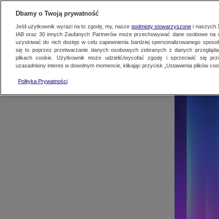
AKTUALNOŚCI
OFER
Dbamy o Twoją prywatność
Jeśli użytkownik wyrazi na to zgodę, my, nasze
podmioty stowarzyszone
i naszych
IAB oraz
30
innych Zaufanych Partnerów może przechowywać dane osobowe na ur
uzyskiwać do nich dostęp w celu zapewnienia bardziej spersonalizowanego sposo
się to poprzez przetwarzanie danych osobowych zebranych z danych przegląd
plikach cookie. Użytkownik może udzielić/wycofać zgodę i sprzeciwić się pr
uzasadniony interes w dowolnym momencie, klikając przycisk „Ustawienia plików cook
Polityka Prywatności