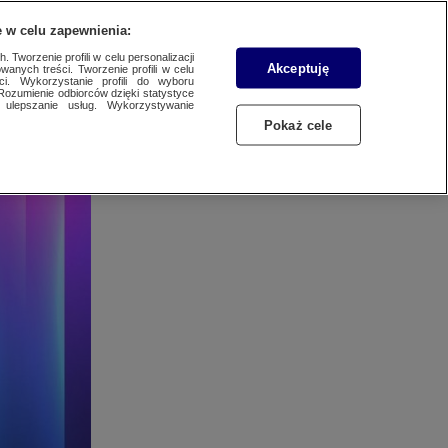
 POBRANIA
KONTAKT
 w celu zapewnienia:
 Tworzenie profili w celu personalizacji
Akceptuję
wanych treści. Tworzenie profili w celu
ci. Wykorzystanie profili do wyboru
Rozumienie odbiorców dzięki statystyce
ulepszanie usług. Wykorzystywanie
Pokaż cele
SZUKAJ
PORTAL ZLECEŃ
TRANSFER TRAFFIC