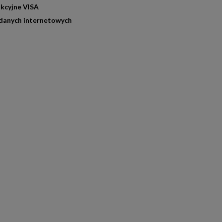
kcyjne VISA
danych internetowych
za targetowaniem, zapewnia doskonałą widoczność reklamy dzięki em