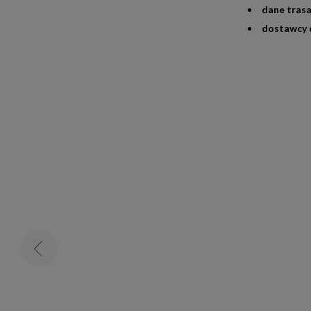
dane trasa
dostawcy 
DISPLAY
– po