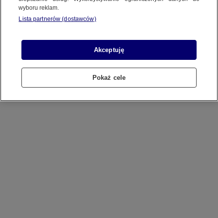
wyboru reklam.
ekranie Connected TV, łącząca siłę tradycyjnej telewizji z
Lista partnerów (dostawców)
precyzją digitalu. Dzięki połączonym możliwościom technologii
HBBTV i DAI oraz emisji z adserwera, możliwe jest
wyświetlanie
spersonalizowanych reklam
konkretnej grupie
Akceptuję
odbiorców, z pełną kontrolą nad częstotliwością (capping) i
zasięgiem emisji.
Addressable TV
to reklama telewizyjna,
Pokaż cele
która potrafi mówić indywidualnym językiem do różnych
widzów w tym samym czasie — precyzyjna, mierzalna i w pełni
cyfrowa.​
​W ofercie
Addressable TV
znajdują się:​
VIDEO
– umożliwia emisję spersonalizowanych reklam w
breakach reklamowych do wybranych grup odbiorców przy
treściach premium Video zarówno dla widzów tradycyjnej
telewizji jak i platform OTT​