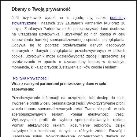
BIURO REKLAMY
TVN MEDIA
OFERTA
Dbamy o Twoją prywatność
KONTAKT
Jeśli użytkownik wyrazi na to zgodę, my, nasze
ADDRESSABLE TV
podmioty
stowarzyszone
i naszych
159
Zaufanych Partnerów IAB oraz
30
innych Zaufanych Partnerów może przechowywać dane osobowe
na urządzeniu użytkownika i uzyskiwać do nich dostęp w celu
zapewnienia bardziej spersonalizowanego sposobu przeglądania.
Odbywa się to poprzez przetwarzanie danych osobowych
zebranych z danych przeglądania przechowywanych w plikach
cookie. Użytkownik może udzielić/wycofać zgodę i sprzeciwić się
przetwarzaniu w oparciu o uzasadniony interes w dowolnym
momencie, klikając przycisk „Ustawienia plików cookie i reklam”.
Polityka Prywatności
Wraz z naszymi partnerami przetwarzamy dane w celu
zapewnienia:
Przechowywanie informacji na urządzeniu lub dostęp do nich.
ADDRESSABLE TV
Tworzenie profili w celu personalizacji treści. Wykorzystywanie profili
połączenie potencjału telewizji i precyzji dotarcia digital.​​
w celu doboru spersonalizowanych treści. Tworzenie profili w celu
spersonalizowanych reklam. Pomiar efektywności treści.
TVN Warner Bros. Discovery jako pierwszy podmiot na rynku
Wykorzystanie profili do wyboru spersonalizowanych reklam.
Zapraszamy do kontaktu!
w Polsce uruchomił rozwiązanie telewizji adresowalnej​
Pomiar efektywności reklam. Rozumienie odbiorców dzięki
statystyce lub kombinacji danych z różnych źródeł. Rozwój i
ulepszanie usług. Wykorzystywanie ograniczonych danych do
Addressable TV
to nowoczesna forma emisji reklam na