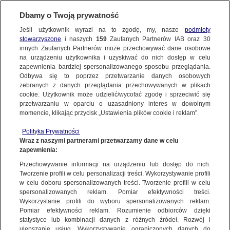
BIURO REKLAMY
TVN MEDIA
AKTUALNOŚCI
Dbamy o Twoją prywatność
Jeśli użytkownik wyrazi na to zgodę, my, nasze
FILTR
podmioty
WITRYNY
stowarzyszone
i naszych
159
Zaufanych Partnerów IAB oraz
30
innych Zaufanych Partnerów może przechowywać dane osobowe
na urządzeniu użytkownika i uzyskiwać do nich dostęp w celu
zapewnienia bardziej spersonalizowanego sposobu przeglądania.
Odbywa się to poprzez przetwarzanie danych osobowych
zebranych z danych przeglądania przechowywanych w plikach
cookie. Użytkownik może udzielić/wycofać zgodę i sprzeciwić się
przetwarzaniu w oparciu o uzasadniony interes w dowolnym
momencie, klikając przycisk „Ustawienia plików cookie i reklam”.
Polityka Prywatności
Wraz z naszymi partnerami przetwarzamy dane w celu
zapewnienia:
08.10.2024
20.09.2024
TOUR DE POLOGNE UCI WORLD
TVN WARNER BROS. DISCOVERY
Przechowywanie informacji na urządzeniu lub dostęp do nich.
TOUR W EUROSPORCIE!
POSZERZA PORTFOLIO DARMOWYCH
Tworzenie profili w celu personalizacji treści. Wykorzystywanie profili
TRANSMISJE NA CAŁYM ŚWIECIE OD
KANAŁÓW TELEWIZYJNYCH…
w celu doboru spersonalizowanych treści. Tworzenie profili w celu
2025…
spersonalizowanych reklam. Pomiar efektywności treści.
Wykorzystanie profili do wyboru spersonalizowanych reklam.
Pomiar efektywności reklam. Rozumienie odbiorców dzięki
statystyce lub kombinacji danych z różnych źródeł. Rozwój i
ulepszanie usług. Wykorzystywanie ograniczonych danych do