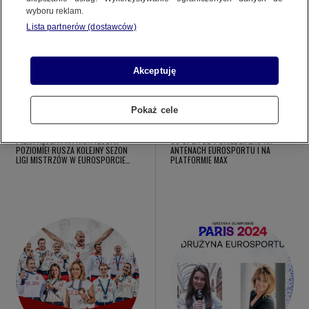
wyboru reklam.
Lista partnerów (dostawców)
Akceptuję
Pokaż cele
10.09.2024
26.08.2024
PIŁKA RĘCZNA NA NAJWYŻSZYM
US OPEN OD PONIEDZIAŁKU NA
POZIOMIE! RUSZA KOLEJNY SEZON
ANTENACH EUROSPORTU I NA
LIGI MISTRZÓW W EUROSPORCIE…
PLATFORMIE MAX