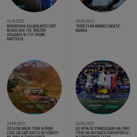
02.10.2023
29.09.2023
REKORDOWA OGLĄDALNOŚĆ SGP!
"KOBIETA NA KRAŃCU ŚWIATA":
BLISKO 800 TYS. WIDZÓW
KANADA
OGLĄDAŁO W TTV TRIUMF
BARTOSZA…
24.08.2023
23.08.2023
OSTATNI WIELKI TOUR W ROKU
US OPEN OD PONIEDZIAŁKU NA ŻYWO
CZAS ZACZĄĆ! VUELTA OD SOBOTY
TYLKO NA ANTENACH EUROSPORTU I
NA ŻYWO W EUROSPORCIE…
W EUROSPORCIE EXTRA…