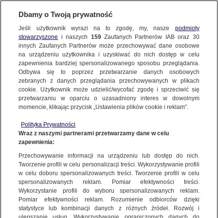
BIURO REKLAMY
TVN MEDIA
AKTUALNOŚCI
Dbamy o Twoją prywatność
Jeśli użytkownik wyrazi na to zgodę, my, nasze
podmioty
stowarzyszone
i naszych
159
Zaufanych Partnerów IAB oraz
30
innych Zaufanych Partnerów może przechowywać dane osobowe
na urządzeniu użytkownika i uzyskiwać do nich dostęp w celu
zapewnienia bardziej spersonalizowanego sposobu przeglądania.
Odbywa się to poprzez przetwarzanie danych osobowych
zebranych z danych przeglądania przechowywanych w plikach
cookie. Użytkownik może udzielić/wycofać zgodę i sprzeciwić się
przetwarzaniu w oparciu o uzasadniony interes w dowolnym
momencie, klikając przycisk „Ustawienia plików cookie i reklam”.
Polityka Prywatności
Wraz z naszymi partnerami przetwarzamy dane w celu
zapewnienia:
Przechowywanie informacji na urządzeniu lub dostęp do nich.
Tworzenie profili w celu personalizacji treści. Wykorzystywanie profili
w celu doboru spersonalizowanych treści. Tworzenie profili w celu
spersonalizowanych reklam. Pomiar efektywności treści.
16.12.2016
Wykorzystanie profili do wyboru spersonalizowanych reklam.
BIURO REKLAMY TVN MEDIA OTWIERA SPRZEDAŻ
Pomiar efektywności reklam. Rozumienie odbiorców dzięki
statystyce lub kombinacji danych z różnych źródeł. Rozwój i
REKLAM W TVN NA STYCZEŃ 2017
ulepszanie usług. Wykorzystywanie ograniczonych danych do