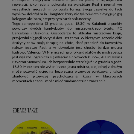
rewelacji, jako jedyna pokonała na wyjeździe Real i niemal we
wszystkich meczach imponowała formą. Swoją cegiełkę do tych
wyników dołożył m.in. Slaughter, który nie tylko świetnie dyryguje grą
kolegów, ale i sam jest przy tym bardzo skuteczny.
Tego samego dnia (5 grudnia, godz. 18.30) w Katalonii o punkty
powalczy dwóch kandydatów do mistrzowskiego tytułu, FC
Barcelona i Baskonia. Gospodarze to aktualni mistrzowie kraju,
przyjezdni sięgnęli po tytuł dwa lata temu. W bieżącym sezonie obie
drużyny znów mają chrapkę na złoto, choć przecież do faworytów
należy jeszcze Real, a w obwodzie jest choćby bardzo mocna
kadrowo Valencia. W Niemczech grono kandydatów do mistrzostwa
jest węższe i ogranicza się właściwie do dwóch klubów, ALBY Berlin i
Bayernu Monachium. Ich bezpośrednie starcie już 12 grudnia o godz.
18.30. Mecz ten nie wyłoni rzecz jasna mistrza, ale jednej z drużyn
może pozwolić uciec na bezpieczną przewagę punktową, a także
zbudować przewagę psychologiczną, która w kluczowych
momentach sezonu może mieć fundamentalne znaczenie.