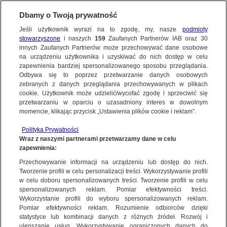
BIURO REKLAMY
TVN MEDIA
AKTUALNOŚCI
Dbamy o Twoją prywatność
Jeśli użytkownik wyrazi na to zgodę, my, nasze
podmioty
stowarzyszone
i naszych
159
Zaufanych Partnerów IAB oraz
30
innych Zaufanych Partnerów może przechowywać dane osobowe
na urządzeniu użytkownika i uzyskiwać do nich dostęp w celu
zapewnienia bardziej spersonalizowanego sposobu przeglądania.
Odbywa się to poprzez przetwarzanie danych osobowych
zebranych z danych przeglądania przechowywanych w plikach
cookie. Użytkownik może udzielić/wycofać zgodę i sprzeciwić się
przetwarzaniu w oparciu o uzasadniony interes w dowolnym
momencie, klikając przycisk „Ustawienia plików cookie i reklam”.
Polityka Prywatności
Wraz z naszymi partnerami przetwarzamy dane w celu
zapewnienia:
Przechowywanie informacji na urządzeniu lub dostęp do nich.
Tworzenie profili w celu personalizacji treści. Wykorzystywanie profili
w celu doboru spersonalizowanych treści. Tworzenie profili w celu
spersonalizowanych reklam. Pomiar efektywności treści.
16.11.2021
Wykorzystanie profili do wyboru spersonalizowanych reklam.
KOSZYKARSKIE HITY GRUDNIA W SPORTKLUBIE!
Pomiar efektywności reklam. Rozumienie odbiorców dzięki
statystyce lub kombinacji danych z różnych źródeł. Rozwój i
PREMIUM TV
SPORTKLUB
ulepszanie usług. Wykorzystywanie ograniczonych danych do