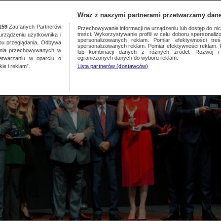
TA
MEDIA
DO
Wraz z naszymi partnerami przetwarzamy dane
159
Zaufanych Partnerów
Przechowywanie informacji na urządzeniu lub dostęp do nich.
treści. Wykorzystywanie profili w celu doboru spersonalizo
ządzeniu użytkownika i
spersonalizowanych reklam. Pomiar efektywności treś
bu przeglądania. Odbywa
spersonalizowanych reklam. Pomiar efektywności reklam. 
ania przechowywanych w
lub kombinacji danych z różnych źródeł. Rozwój i 
ograniczonych danych do wyboru reklam.
zetwarzaniu w oparciu o
ie i reklam”.
Lista partnerów (dostawców)