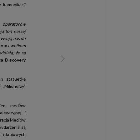
y komunikacji
 operatorów
ją ton naszej
tywują nas do
m pracownikom
dniają, że są
ca Discovery
h statuetkę
 „Milionerzy”
niem mediów
lewizyjnej i
eracja Mediów
wydarzenia są
h i krajowych