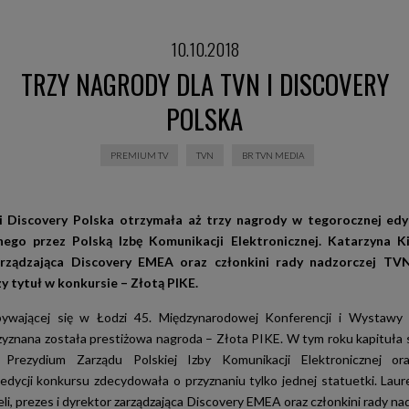
10.10.2018
TRZY NAGRODY DLA TVN I DISCOVERY
POLSKA
PREMIUM TV
TVN
BR TVN MEDIA
 Discovery Polska otrzymała aż trzy nagrody w tegorocznej edy
ego przez Polską Izbę Komunikacji Elektronicznej. Katarzyna Kie
arządzająca Discovery EMEA oraz członkini rady nadzorczej TVN
y tytuł w konkursie – Złotą PIKE.
ywającej się w Łodzi 45. Międzynarodowej Konferencji i Wystawy
yznana została prestiżowa nagroda – Złota PIKE. W tym roku kapituła s
Prezydium Zarządu Polskiej Izby Komunikacji Elektronicznej or
edycji konkursu zdecydowała o przyznaniu tylko jednej statuetki. Laur
li, prezes i dyrektor zarządzająca Discovery EMEA oraz członkini rady n