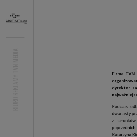
TVN MEDIA
Firma TVN i
BIURO REKLAMY
organizowan
dyrektor z
najważniejsz
Podczas odb
dwunasty prz
z członków 
poprzednich 
Katarzyna Kie