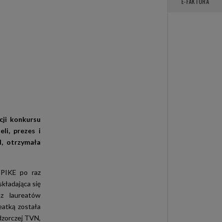
E-FAKTURA
cji konkursu
li, prezes i
, otrzymała
 PIKE po raz
kładająca się
az laureatów
eatką została
adzorczej TVN,