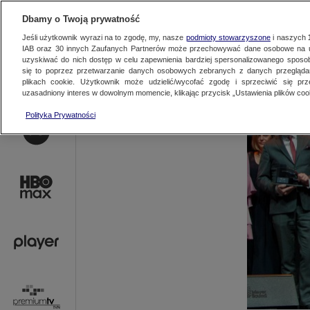
AKTUALNOŚCI
OFER
Dbamy o Twoją prywatność
Jeśli użytkownik wyrazi na to zgodę, my, nasze
podmioty stowarzyszone
i naszych
IAB oraz
30
innych Zaufanych Partnerów może przechowywać dane osobowe na ur
uzyskiwać do nich dostęp w celu zapewnienia bardziej spersonalizowanego sposo
się to poprzez przetwarzanie danych osobowych zebranych z danych przegląd
plikach cookie. Użytkownik może udzielić/wycofać zgodę i sprzeciwić się pr
uzasadniony interes w dowolnym momencie, klikając przycisk „Ustawienia plików cook
Polityka Prywatności