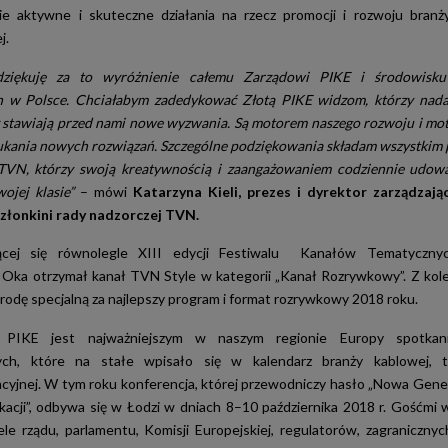
ie aktywne i skuteczne działania na rzecz promocji i rozwoju branż
j.
ziękuję za to wyróżnienie całemu Zarządowi PIKE i środowisku
h w Polsce. Chciałabym zadedykować Złotą PIKE widzom, którzy nada
ż stawiają przed nami nowe wyzwania. Są motorem naszego rozwoju i mo
szukania nowych rozwiązań. Szczególne podziękowania składam wszystki
TVN, którzy swoją kreatywnością i zaangażowaniem codziennie udowa
ojej klasie”
– mówi
Katarzyna Kieli, prezes i dyrektor zarządzają
złonkini rady nadzorczej TVN.
cej się równolegle XIII edycji Festiwalu Kanałów Tematycznyc
ka otrzymał kanał TVN Style w kategorii „Kanał Rozrywkowy”. Z kolei
grodę specjalną za najlepszy program i format rozrywkowy 2018 roku.
a PIKE jest najważniejszym w naszym regionie Europy spotka
nych, które na stałe wpisało się w kalendarz branży kablowej, te
cyjnej. W tym roku konferencja, której przewodniczy hasło „Nowa Gen
kacji”, odbywa się w Łodzi w dniach 8–10 października 2018 r. Gośćmi 
ele rządu, parlamentu, Komisji Europejskiej, regulatorów, zagranicznyc