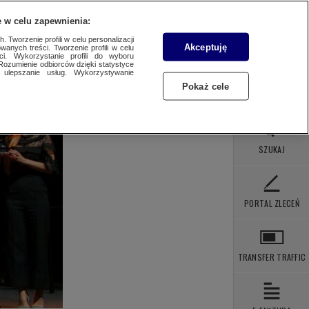
 POBRANIA
KONTAKT
 w celu zapewnienia:
 Tworzenie profili w celu personalizacji
Akceptuję
wanych treści. Tworzenie profili w celu
ci. Wykorzystanie profili do wyboru
Rozumienie odbiorców dzięki statystyce
ulepszanie usług. Wykorzystywanie
Pokaż cele
SZUKAJ
PORTAL ZLECEŃ
TRANSFER TRAFFIC