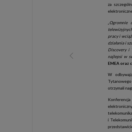
za szczególn
elektroniczne
„
Ogromnie d
telewizyjnyc
pracy i wcią
działania i 
Discovery i 
najlepsi w sw
EMEA oraz c
W odbywają
Tytanowego O
otrzymali na
Konferencj
elektronicz
telekomunika
i Telekomuni
przedstawici