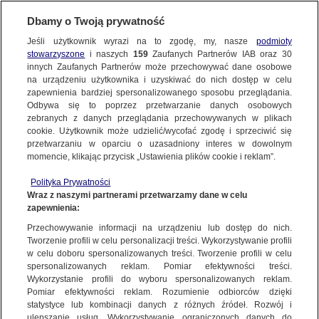
BIURO REKLAMY
TVN MEDIA
OFERTA
Dbamy o Twoją prywatność
COMEDY CENTRAL: IPERFUMY
Jeśli użytkownik wyrazi na to zgodę, my, nasze
podmioty
SKRZYDEŁKO
stowarzyszone
i naszych
159
Zaufanych Partnerów IAB oraz
30
innych Zaufanych Partnerów może przechowywać dane osobowe
na urządzeniu użytkownika i uzyskiwać do nich dostęp w celu
Jest to integracja Klienta z planszą reklama. Emisja kreatywnej i
zapewnienia bardziej spersonalizowanego sposobu przeglądania.
krótkiej formy reklamowej otwierającej, bądź zamykającej
Odbywa się to poprzez przetwarzanie danych osobowych
break. W połączeniu ze spotem reklamowym Klienta
zebranych z danych przeglądania przechowywanych w plikach
cookie. Użytkownik może udzielić/wycofać zgodę i sprzeciwić się
skrzydełko tworzy jednocześnie wizerunkową i zwracającą
przetwarzaniu w oparciu o uzasadniony interes w dowolnym
uwagę widzów komunikację.
momencie, klikając przycisk „Ustawienia plików cookie i reklam”.
Polityka Prywatności
Wraz z naszymi partnerami przetwarzamy dane w celu
KIDS
ADULTS
zapewnienia:
Przechowywanie informacji na urządzeniu lub dostęp do nich.
Tworzenie profili w celu personalizacji treści. Wykorzystywanie profili
w celu doboru spersonalizowanych treści. Tworzenie profili w celu
spersonalizowanych reklam. Pomiar efektywności treści.
Wykorzystanie profili do wyboru spersonalizowanych reklam.
Pomiar efektywności reklam. Rozumienie odbiorców dzięki
statystyce lub kombinacji danych z różnych źródeł. Rozwój i
ulepszanie usług. Wykorzystywanie ograniczonych danych do