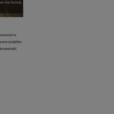
E-FAKTURA
use the format
y powstał w
erwone pudełko
 kosmetyki,