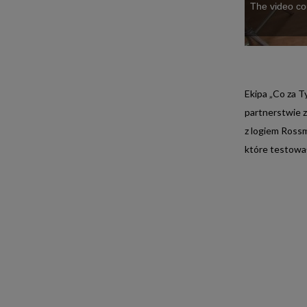
The video cou
Ekipa „Co za T
partnerstwie z
TVN MEDIA
z logiem Ross
które testował
BIURO REKLAMY