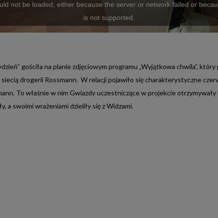
ld not be loaded, either because the server or network failed or beca
is not supported.
ydzień” gościła na planie zdjęciowym programu „Wyjątkowa chwila”, któr
 siecią drogerii Rossmann. W relacji pojawiło się charakterystyczne cz
mann. To właśnie w nim Gwiazdy uczestniczące w projekcie otrzymywały
y, a swoimi wrażeniami dzieliły się z Widzami.