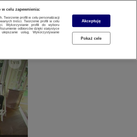
 POBRANIA
KONTAKT
 w celu zapewnienia:
 Tworzenie profili w celu personalizacji
Akceptuję
wanych treści. Tworzenie profili w celu
ci. Wykorzystanie profili do wyboru
Rozumienie odbiorców dzięki statystyce
ulepszanie usług. Wykorzystywanie
Pokaż cele
towaru, usługi
izyjnej. Siłą
 poza blokami
SZUKAJ
h rozrywkowych
PORTAL ZLECEŃ
TRANSFER TRAFFIC