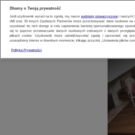
AKTUALNOŚCI
OFER
Dbamy o Twoją prywatność
Jeśli użytkownik wyrazi na to zgodę, my, nasze
podmioty stowarzyszone
i naszych
IAB oraz
30
innych Zaufanych Partnerów może przechowywać dane osobowe na ur
uzyskiwać do nich dostęp w celu zapewnienia bardziej spersonalizowanego sposo
się to poprzez przetwarzanie danych osobowych zebranych z danych przegląd
plikach cookie. Użytkownik może udzielić/wycofać zgodę i sprzeciwić się pr
uzasadniony interes w dowolnym momencie, klikając przycisk „Ustawienia plików cook
Lokowanie p
Polityka Prywatności
lub znaku to
takiego prze
reklamowymi. 
oraz sportow