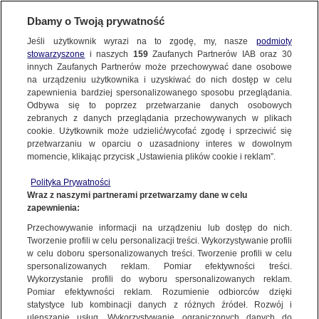
BIURO REKLAMY
TVN MEDIA
AKTUALNOŚCI
Dbamy o Twoją prywatność
Jeśli użytkownik wyrazi na to zgodę, my, nasze
podmioty
13.06.2023
stowarzyszone
i naszych
159
Zaufanych Partnerów IAB oraz
30
innych Zaufanych Partnerów może przechowywać dane osobowe
TA WIOSNA BYŁA NASZA! TVN LIDEREM RYNKU
na urządzeniu użytkownika i uzyskiwać do nich dostęp w celu
TELEWIZYJNEGO W POLSCE
zapewnienia bardziej spersonalizowanego sposobu przeglądania.
Odbywa się to poprzez przetwarzanie danych osobowych
TVN
zebranych z danych przeglądania przechowywanych w plikach
cookie. Użytkownik może udzielić/wycofać zgodę i sprzeciwić się
przetwarzaniu w oparciu o uzasadniony interes w dowolnym
momencie, klikając przycisk „Ustawienia plików cookie i reklam”.
Wiosennej ofercie programowej stacji TVN, przyświecała idea
dostarczania widzom wielowymiarowej rozrywki! Ramówka była
Polityka Prywatności
odpowiedzią na potrzeby publiczności oraz dynamiczne zmiany
Wraz z naszymi partnerami przetwarzamy dane w celu
rynku, a także realizacją obietnicy kontentu na najwyższym poziomie.
zapewnienia:
Dzięki zróżnicowanej i kompletnej ofercie programowej TVN,
Przechowywanie informacji na urządzeniu lub dostęp do nich.
najlepsze seriale, programy lifestyle’owe, wielka rozrywka,
Tworzenie profili w celu personalizacji treści. Wykorzystywanie profili
emocjonujące reality show, angażujące teleturnieje i filmowe hity
w celu doboru spersonalizowanych treści. Tworzenie profili w celu
najlepszych światowych wytwórni były tej wiosny na wyciągnięcie
ręki.
spersonalizowanych reklam. Pomiar efektywności treści.
Wykorzystanie profili do wyboru spersonalizowanych reklam.
Wiosenna odsłona ramówki zagwarantowała stacji tytuł lidera
Pomiar efektywności reklam. Rozumienie odbiorców dzięki
rynku telewizyjnego w Polsce z wynikiem na poziomie 9,0% SHR w
statystyce lub kombinacji danych z różnych źródeł. Rozwój i
Daypart 6:00 – 25:59 i 10,7% w Prime Time, co zapewniło przewagę
ulepszanie usług. Wykorzystywanie ograniczonych danych do