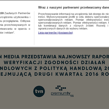
TA
MEDIA
DO
Wraz z naszymi partnerami przetwarzamy dane
159
Zaufanych Partnerów
Przechowywanie informacji na urządzeniu lub dostęp do nich.
treści. Wykorzystywanie profili w celu doboru spersonalizo
ządzeniu użytkownika i
spersonalizowanych reklam. Pomiar efektywności treś
bu przeglądania. Odbywa
spersonalizowanych reklam. Pomiar efektywności reklam. 
ania przechowywanych w
lub kombinacji danych z różnych źródeł. Rozwój i 
ograniczonych danych do wyboru reklam.
zetwarzaniu w oparciu o
ie i reklam”.
Lista partnerów (dostawców)