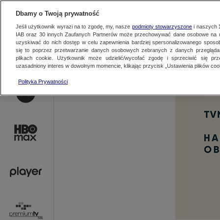
AKTUALNOŚCI
OFER
Dbamy o Twoją prywatność
Jeśli użytkownik wyrazi na to zgodę, my, nasze
podmioty stowarzyszone
i naszych
IAB oraz
30
innych Zaufanych Partnerów może przechowywać dane osobowe na ur
uzyskiwać do nich dostęp w celu zapewnienia bardziej spersonalizowanego sposo
się to poprzez przetwarzanie danych osobowych zebranych z danych przegląd
plikach cookie. Użytkownik może udzielić/wycofać zgodę i sprzeciwić się pr
uzasadniony interes w dowolnym momencie, klikając przycisk „Ustawienia plików cook
Polityka Prywatności