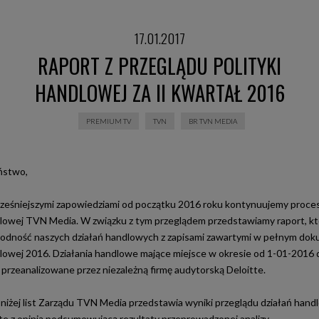
17.01.2017
RAPORT Z PRZEGLĄDU POLITYKI
HANDLOWEJ ZA II KWARTAŁ 2016
PREMIUM TV
TVN
BR TVN MEDIA
ństwo,
ześniejszymi zapowiedziami od początku 2016 roku kontynuujemy proce
dlowej TVN Media. W związku z tym przeglądem przedstawiamy raport, kt
godność naszych działań handlowych z zapisami zawartymi w pełnym do
dlowej 2016. Działania handlowe mające miejsce w okresie od 1-01-2016 
 przeanalizowane przez niezależną firmę audytorską Deloitte.
niżej list Zarządu TVN Media przedstawia wyniki przeglądu działań hand
tte z opinią podsumowującą rezultaty przeprowadzonej analizy.