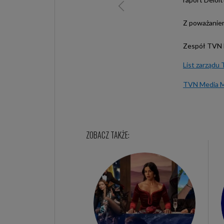
Z poważanie
Zespół TVN 
List zarządu
TVN Media Ma