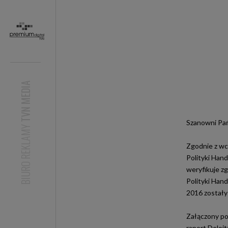
TVN MEDIA
Szanowni Pa
BIURO REKLAMY
Zgodnie z wc
Polityki Han
weryfikuje z
Polityki Han
2016 zostały
Załączony po
raport Deloi