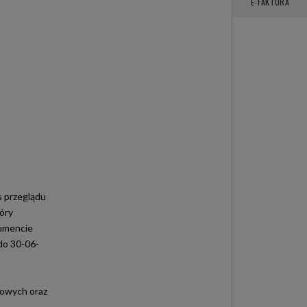
E-FAKTURA
s przeglądu
óry
kumencie
do 30-06-
lowych oraz