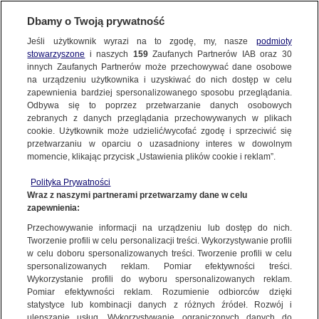
BIURO REKLAMY
TVN MEDIA
AKTUALNOŚCI
Dbamy o Twoją prywatność
Jeśli użytkownik wyrazi na to zgodę, my, nasze
podmioty
stowarzyszone
i naszych
159
Zaufanych Partnerów IAB oraz
30
innych Zaufanych Partnerów może przechowywać dane osobowe
na urządzeniu użytkownika i uzyskiwać do nich dostęp w celu
zapewnienia bardziej spersonalizowanego sposobu przeglądania.
Odbywa się to poprzez przetwarzanie danych osobowych
zebranych z danych przeglądania przechowywanych w plikach
cookie. Użytkownik może udzielić/wycofać zgodę i sprzeciwić się
przetwarzaniu w oparciu o uzasadniony interes w dowolnym
momencie, klikając przycisk „Ustawienia plików cookie i reklam”.
Polityka Prywatności
Wraz z naszymi partnerami przetwarzamy dane w celu
zapewnienia:
Przechowywanie informacji na urządzeniu lub dostęp do nich.
Tworzenie profili w celu personalizacji treści. Wykorzystywanie profili
w celu doboru spersonalizowanych treści. Tworzenie profili w celu
spersonalizowanych reklam. Pomiar efektywności treści.
17.10.2016
Wykorzystanie profili do wyboru spersonalizowanych reklam.
BIURO REKLAMY TVN MEDIA OTWIERA SPRZEDAŻ
Pomiar efektywności reklam. Rozumienie odbiorców dzięki
statystyce lub kombinacji danych z różnych źródeł. Rozwój i
REKLAM W TVN NA LISTOPAD 2016
ulepszanie usług. Wykorzystywanie ograniczonych danych do